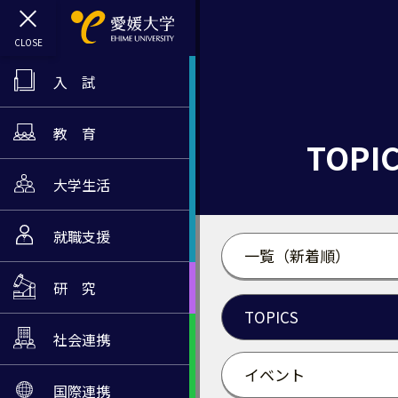
入 試
教 育
TOPI
大学生活
就職支援
一覧（新着順）
研 究
TOPICS
社会連携
イベント
国際連携