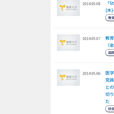
「S
2014.05.08
(木
教
教育
2014.05.07
（金
国
医学
2014.05.06
究員
との
切り
た
研