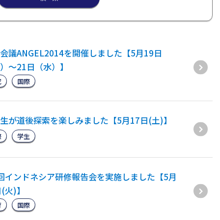
会議ANGEL2014を開催しました【5月19日
）〜21日（水）】
究
国際
生が道後探索を楽しみました【5月17日(土)】
際
学生
回インドネシア研修報告会を実施しました【5月
日(火)】
育
国際