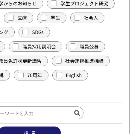
学からのお知らせ
学生プロジェクト研究
医療
学生
社会人
ング
SDGs
職員採用説明会
職員公募
教員免許状更新講習
社会連携推進機構
構
70周年
English
検 索