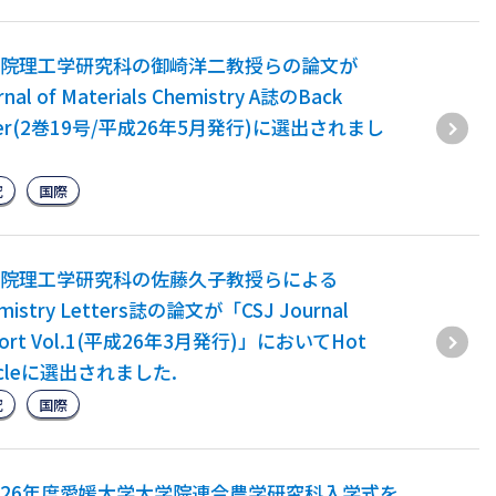
院理工学研究科の御崎洋二教授らの論文が
rnal of Materials Chemistry A誌のBack
ver(2巻19号/平成26年5月発行)に選出されまし
究
国際
院理工学研究科の佐藤久子教授らによる
mistry Letters誌の論文が「CSJ Journal
port Vol.1(平成26年3月発行)」においてHot
ticleに選出されました.
究
国際
26年度愛媛大学大学院連合農学研究科入学式を