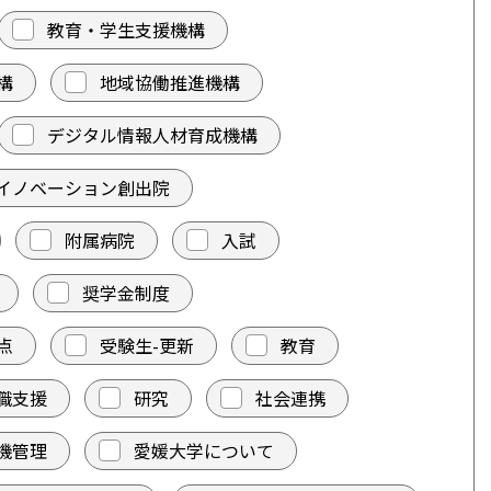
教育・学生支援機構
構
地域協働推進機構
デジタル情報人材育成機構
イノベーション創出院
附属病院
入試
奨学金制度
点
受験生-更新
教育
職支援
研究
社会連携
機管理
愛媛大学について