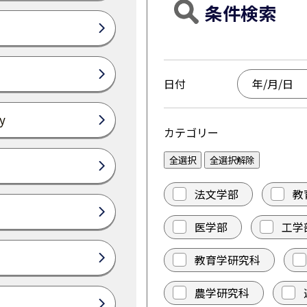
条件検索
日付
y
カテゴリー
全選択
全選択解除
法文学部
教
医学部
工学
教育学研究科
農学研究科