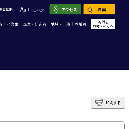
アクセス
検索
視覚補助
Language
寄附を
者
卒業生
企業・研究者
地域・一般
教職員
お考えの方へ
印刷する