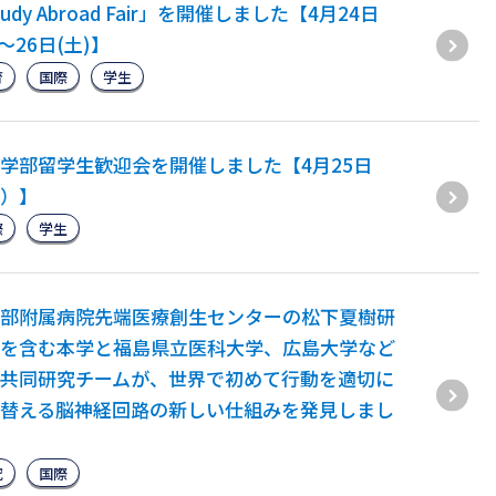
tudy Abroad Fair」を開催しました【4月24日
)〜26日(土)】
育
国際
学生
学部留学生歓迎会を開催しました【4月25日
）】
際
学生
部附属病院先端医療創生センターの松下夏樹研
を含む本学と福島県立医科大学、広島大学など
共同研究チームが、世界で初めて行動を適切に
替える脳神経回路の新しい仕組みを発見しまし
究
国際