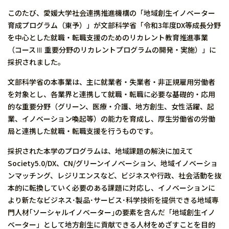
このたび、愛媛大学社会連携推進機構の「地域創生イノベーター
育成プログラム（東予）」が文部科学省「令和3年度DX等成⾧分野
を中心とした就職・転職支援のためのリカレント教育推進事業
（コースⅢ 重要分野のリカレントプログラムの開発・実施）」に
採択されました。
文部科学省の本事業は、主に就業者・失業者・⾮正規雇⽤労働者
を対象とし、各業界と連携して就職・転職に必要な基礎的・応⽤
的な重要分野（グリーン、医療・介護、地⽅創⽣、⼥性活躍、起
業、イノベーション喚起等）の能⼒を育成し、厚生労働省の労働
局と連携した就職・転職⽀援を⾏うものです。
採択された本学のプログラムは、地域課題の解決に加えて
Society5.0/DX、CN/グリーンイノベーション、地域イノベーショ
ンマッチング、レジリエンスなど、ビジネスや行政、社会活動を抜
本的に転換していく必要のある課題に対応し、イノベーションに
より新たなビジネス･製品･サービス･科学技術を提供できる地域専
門人材｢ソーシャルイノベーター｣の要素を含んだ「地域創生イノ
ベーター」として地方創生に貢献できる人材をめざすことを目的