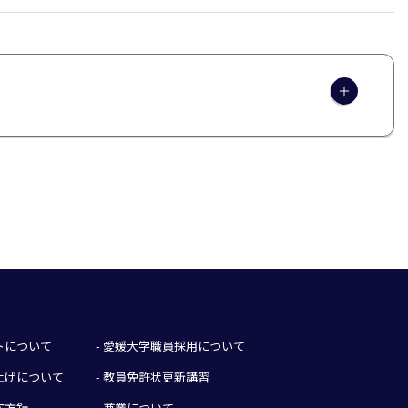
イトについて
- 愛媛大学職員採用について
み上げについて
- 教員免許状更新講習
応方針
- 兼業について