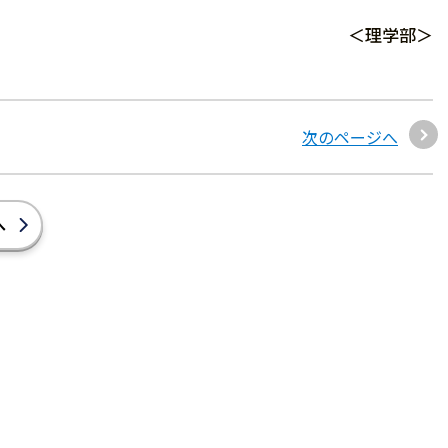
＜理学部＞
次のページへ
へ