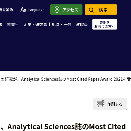
アクセス
検索
視覚補助
Language
寄附を
者
卒業生
企業・研究者
地域・一般
教職員
お考えの方へ
alytical Sciences誌のMost Cited Paper Award 2021を受
印刷する
ical Sciences誌のMost Cited