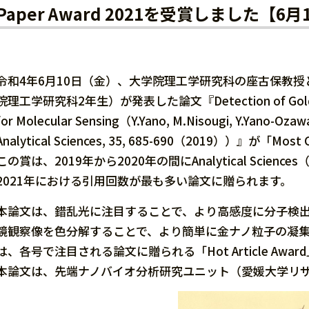
Paper Award 2021を受賞しました【6
令和4年6月10日（金）、大学院理工学研究科の座古保教
院理工学研究科2年生）が発表した論文『Detection of Gold Nanopar
for Molecular Sensing（Y.Yano, M.Nisougi, Y.Yano-Ozaw
Analytical Sciences, 35, 685-690（2019））』が「Mo
この賞は、2019年から2020年の間にAnalytical Sc
2021年における引用回数が最も多い論文に贈られます。
本論文は、錯乱光に注目することで、より高感度に分子検
鏡観察像を色分解することで、より簡単に金ナノ粒子の凝
は、各号で注目される論文に贈られる「Hot Article Awa
本論文は、先端ナノバイオ分析研究ユニット（愛媛大学リ