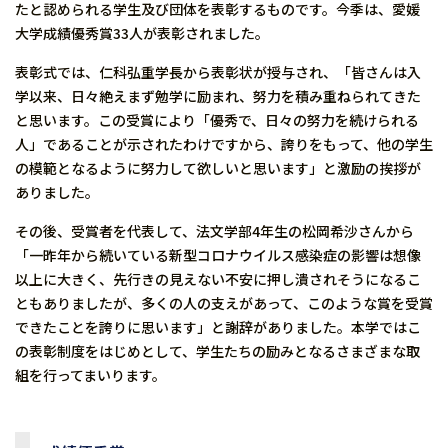
たと認められる学生及び団体を表彰するものです。今季は、愛媛
大学成績優秀賞33人が表彰されました。
表彰式では、仁科弘重学長から表彰状が授与され、「皆さんは入
学以来、日々絶えまず勉学に励まれ、努力を積み重ねられてきた
と思います。この受賞により「優秀で、日々の努力を続けられる
人」であることが示されたわけですから、誇りをもって、他の学生
の模範となるように努力して欲しいと思います」と激励の挨拶が
ありました。
その後、受賞者を代表して、法文学部4年生の松岡希沙さんから
「一昨年から続いている新型コロナウイルス感染症の影響は想像
以上に大きく、先行きの見えない不安に押し潰されそうになるこ
ともありましたが、多くの人の支えがあって、このような賞を受賞
できたことを誇りに思います」と謝辞がありました。本学ではこ
の表彰制度をはじめとして、学生たちの励みとなるさまざまな取
組を行ってまいります。