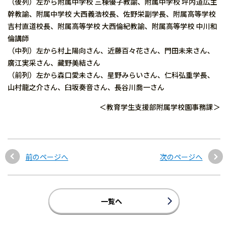
（後列）左から附属中学校 三棟優子教諭、附属中学校 坪内道広主
幹教諭、附属中学校 大西義浩校長、佐野栄副学長、附属高等学校
吉村直道校長、附属高等学校 大西倫紀教諭、附属高等学校 中川和
倫講師
（中列）左から村上陽向さん、近藤百々花さん、門田未来さん、
廣江実采さん、藏野美結さん
（前列）左から森口愛未さん、星野みらいさん、仁科弘重学長、
山村龍之介さん、臼坂奏音さん、長谷川喬一さん
＜教育学生支援部附属学校園事務課＞
前のページへ
次のページへ
一覧へ