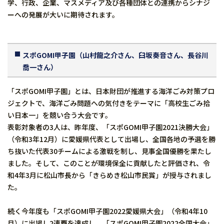
学、行政、企業、マスメディア及び各種団体との連携からシナジ
ーへの発展が大いに期待されます。
スポGOMI甲子園（山村龍之介さん、臼坂奏音さん、長谷川
喬一さん）
「スポGOMI甲子園」とは、日本財団が推進する海洋ごみ対策プロ
ジェクトで、海洋ごみ問題への気付きをテーマに「高校生ごみ拾
い日本一」を競い合う大会です。
表彰対象者の3人は、昨年度、「スポGOMI甲子園2021決勝大会」
（令和3年12月）に愛媛県代表として出場し、全国各地の予選を勝
ち抜いた代表30チームによる激戦を制し、見事全国優勝を果たし
ました。そして、このことが環境保全に貢献したと評価され、令
和4年3月に松山市長から「きらめき松山市民賞」が授与されまし
た。
続く今年度も「スポGOMI甲子園2022愛媛県大会」（令和4年10
月）に出場し2連覇を達成し、「スポGOMI甲子園2022全国大会」