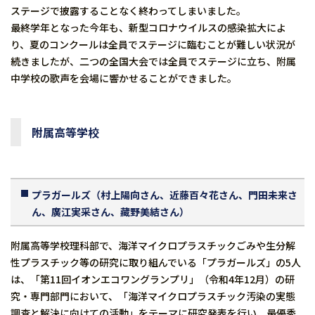
ステージで披露することなく終わってしまいました。
最終学年となった今年も、新型コロナウイルスの感染拡大によ
り、夏のコンクールは全員でステージに臨むことが難しい状況が
続きましたが、二つの全国大会では全員でステージに立ち、附属
中学校の歌声を会場に響かせることができました。
附属高等学校
プラガールズ（村上陽向さん、近藤百々花さん、門田未来さ
ん、廣江実采さん、藏野美結さん）
附属高等学校理科部で、海洋マイクロプラスチックごみや生分解
性プラスチック等の研究に取り組んでいる「プラガールズ」の5人
は、「第11回イオンエコワングランプリ」（令和4年12月）の研
究・専門部門において、「海洋マイクロプラスチック汚染の実態
調査と解決に向けての活動」をテーマに研究発表を行い、最優秀