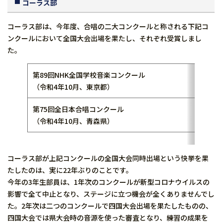
コーラス部
コーラス部は、今年度、合唱の二大コンクールと称される下記コ
ンクールにおいて全国大会出場を果たし、それぞれ受賞しまし
た。
第89回NHK全国学校音楽コンクール
（令和4年10月、東京都）
第75回全日本合唱コンクール
銀
（令和4年10月、青森県）
コーラス部が上記コンクールの全国大会同時出場という快挙を果
たしたのは、実に22年ぶりのことです。
今年の3年生部員は、1年次のコンクールが新型コロナウイルスの
影響で全て中止となり、ステージに立つ機会が全くありませんでし
た。2年次は二つのコンクールで四国大会出場を果たしたものの、
四国大会では県大会時の音源を使った審査となり、練習の成果を