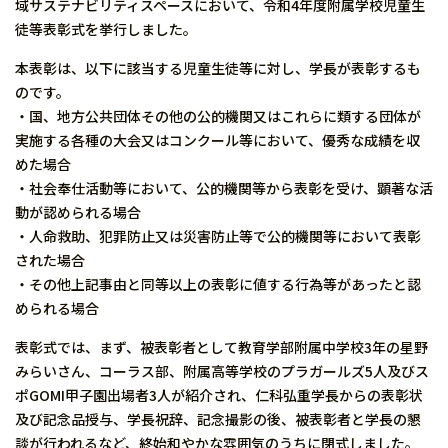
域サステナビリティスペースにおいて、令和4年度附属学校児童生
徒等表彰式を挙行しました。
本表彰は、以下に該当する児童生徒等に対し、学長が表彰するも
のです。
・国、地方公共団体その他の公的機関又はこれらに類する団体が
実施する各種の大会又はコンクール等において、優秀な成績を収
めた場合
・社会奉仕活動等において、公的機関等から表彰を受け、顕著な活
動が認められる場合
・人命救助、犯罪防止又は災害防止等で公的機関等において表彰
された場合
・その他上記事由と同等以上の表彰に値する行為等があったと認
められる場合
表彰式では、まず、被表彰者として教育学部附属中学校3年の星野
みらいさん、コーラス部、附属高等学校のプラガールズ5人及びス
ポGOMI甲子園出場者3人が紹介され、仁科弘重学長からの表彰状
及び記念品授与、学長祝辞、記念撮影の後、被表彰者と学長の懇
談が行われるなど、終始和やかな雰囲気のうちに閉式しました。