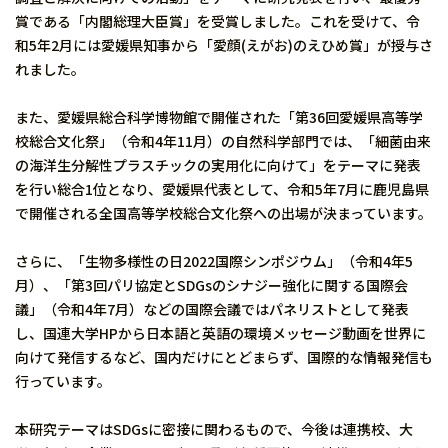
賞である「内閣総理大臣賞」を受賞しました。これを受けて、令
和5年2月には愛媛県知事から「愛顔(えがお)のえひめ賞」が授与さ
れました。
また、愛媛県総合科学博物館で開催された「第36回愛媛県高等学
校総合文化祭」（令和4年11月）の自然科学部門では、「細菌由来
の海洋生分解性プラスチックの実用化に向けて」をテーマに発表
を行い総合1位となり、愛媛県代表として、令和5年7月に鹿児島県
で開催される全国高等学校総合文化祭への出場が決まっています。
さらに、「生物多様性の日2022国際シンポジウム」（令和4年5
月）、「第3回パリ協定とSDGsのシナジー強化に関する国際会
議」（令和4年7月）などの国際会議ではパネリストとして発表
し、国連大学HPから日本語と英語の環境メッセージ動画を世界に
向けて発信するなど、国内だけにとどまらず、国際的な情報発信も
行っています。
本研究テーマはSDGsに密接に関わるもので、今後は連携校、大