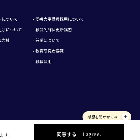
イトについて
- 愛媛大学職員採用について
み上げについて
- 教員免許状更新講習
応方針
- 兼業について
- 教育研究者要覧
- 教職員用
感想を聞かせてね!
同意する
I agree.
します。