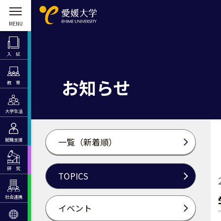
入 試
お知らせ
教 育
大学生活
一覧（新着順）
就職支援
研 究
TOPICS
社会連携
イベント