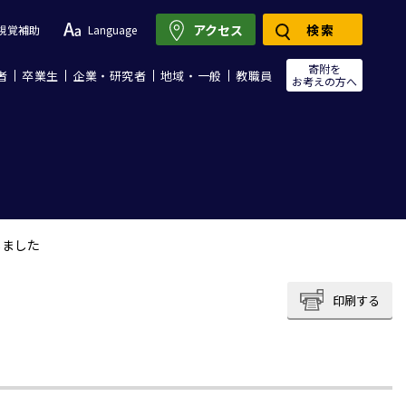
アクセス
検索
視覚補助
Language
寄附を
者
卒業生
企業・研究者
地域・一般
教職員
お考えの方へ
しました
印刷する