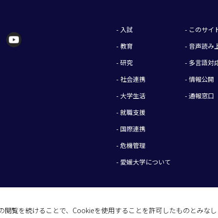
- 入試
- このサ
- 教育
- 音声読
- 研究
- 多言語対
- 社会連携
- 情報公開
- 大学生活
- 通報窓口
- 就職支援
- 国際連携
- 危機管理
- 愛媛大学について
イトの閲覧を続けることで、Cookieを使用することを許可したものとみな
(C) 2026 Ehime University.