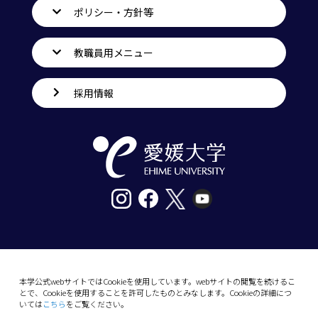
ポリシー・方針等
教職員用メニュー
採用情報
〒790-8577愛媛県松山市道後樋又10番13号
tel. 089-927-9000
本学公式webサイトではCookieを使用しています。webサイトの閲覧を続けるこ
とで、Cookieを使用することを許可したものとみなします。Cookieの詳細につ
10-13 Dogo-Himata, Matsuyama, Ehime 790-
いては
こちら
をご覧ください。
8577 Japan