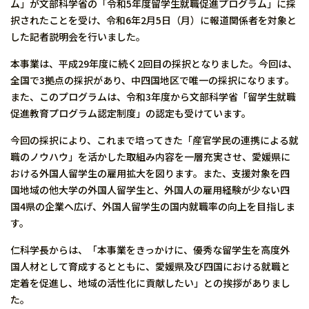
ム」が文部科学省の「令和5年度留学生就職促進プログラム」に採
択されたことを受け、令和6年2月5日（月）に報道関係者を対象と
した記者説明会を行いました。
本事業は、平成29年度に続く2回目の採択となりました。今回は、
全国で3拠点の採択があり、中四国地区で唯一の採択になります。
また、このプログラムは、令和3年度から文部科学省「留学生就職
促進教育プログラム認定制度」の認定も受けています。
今回の採択により、これまで培ってきた「産官学民の連携による就
職のノウハウ」を活かした取組み内容を一層充実させ、愛媛県に
おける外国人留学生の雇用拡大を図ります。また、支援対象を四
国地域の他大学の外国人留学生と、外国人の雇用経験が少ない四
国4県の企業へ広げ、外国人留学生の国内就職率の向上を目指しま
す。
仁科学長からは、「本事業をきっかけに、優秀な留学生を高度外
国人材として育成するとともに、愛媛県及び四国における就職と
定着を促進し、地域の活性化に貢献したい」との挨拶がありまし
た。