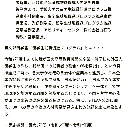
表幹事、えひめ若年育成推進機構大内常務理事。
後列左より、愛媛大学の留学生就職促進プログラム推
進室小林副室長、留学生就職促進プログラム推進室伊
月室長、光信副学長、留学生就職促進プログラム推進
室泉谷副室長、アビリティーセンター株式会社白石取
締役・営業部長。
■文部科学省「留学生就職促進プログラム」とは・・・
令和7年度末までに我が国の高等教育機関を卒業・修了した外国人
留学生のうち、我が国での就職者の割合50％を目指す、という目
標達成に向け、各大学が地域の自治体や産業界と連携し、日本企
業の就職に重要なスキルである「日本語能力」「日本での企業文
化等キャリア教育」「中長期インターンシップ」を一体として学
ぶ環境を創設する取組を普及することにより、外国人留学生の我
が国での定着の促進を図るものである。特に、STEAM分野に加
え、DX・GX等の今後の人材需要が見込まれる分野を主に対象とす
る。
・実施機関：最大3年間（令和5年度～令和7年度）