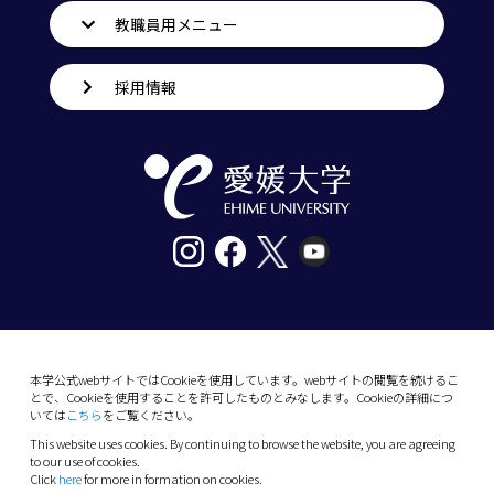
教職員用メニュー
採用情報
〒790-8577愛媛県松山市道後樋又10番13号
tel. 089-927-9000
本学公式webサイトではCookieを使用しています。webサイトの閲覧を続けるこ
とで、Cookieを使用することを許可したものとみなします。Cookieの詳細につ
10-13 Dogo-Himata, Matsuyama, Ehime 790-
いては
こちら
をご覧ください。
8577 Japan
This website uses cookies. By continuing to browse the website, you are agreeing
Phone: +81 89-927-9000
to our use of cookies.
Click
here
for more in formation on cookies.