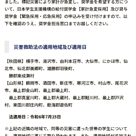
ました。標記災害により家計が急変し、奨学金を希望する方につ
いて、日本学生支援機構の給付奨学金【家計急変採用】及び貸与
奨学金【緊急採用・応急採用】の申込みを受け付けますので、以
下を確認のうえ、奨学金担当窓口までお越しください。
災害救助法の適用地域及び適用日
【秋田県】横手市、湯沢市、由利本荘市、大仙市、にかほ市、仙
北市、仙北郡美郷町、雄勝郡羽後町、
勝郡東成瀬村
【山形県】鶴岡市、酒田市、新庄市、寒河江市、村山市、尾花沢
市、最上郡金山町、最上郡最上町、
最上郡真室川町、最上郡大蔵村、最上郡鮭川村、最上郡戸沢
村、東田川郡庄内町、飽海郡遊佐町
法適用日：令和6年7月25日
※上記の近隣の地域で、同等の災害に遭った世帯の学生について
も、適用地域に準じて取り扱われます。また、適用地域が追加され