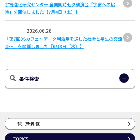
宇宙進化研究センター 全国同時七夕講演会「宇宙への招
待」を開催しました【7月4日（土）】
2026.06.26
「第7回DSカフェ〜データ利活用を通した社会と学生の交流
会〜」を開催しました【6月3日（水）】
条件検索
一覧（新着順）
TOPICS