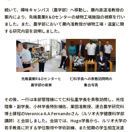
続いて、樽味キャンパス（農学部）へ移動し、藤内直道准教授の
案内により、先端農業R＆Dセンターの植物工場施設の視察を行い
ました。また、農学部において藤内准教授が植物工場・温室に関
する研究内容を説明しました。
先端農業R＆Dセンターと
仁科学長への表敬訪問時の
農学部の視察
集合写真
その後、一行は本部管理棟にて仁科弘重学長を表敬訪問し、光信
理事・副学長、小林学長特別補佐、栗田准教授、連合農学研究科
博士課程のVeronica A.A.Fernandoさん（ルリオ大学健康科学部
講師）と会談しました。会談では、Hugo学長から、ルリオ大学の
若手教員に対する学位取得や学術訓練、また短期の学生相互派遣