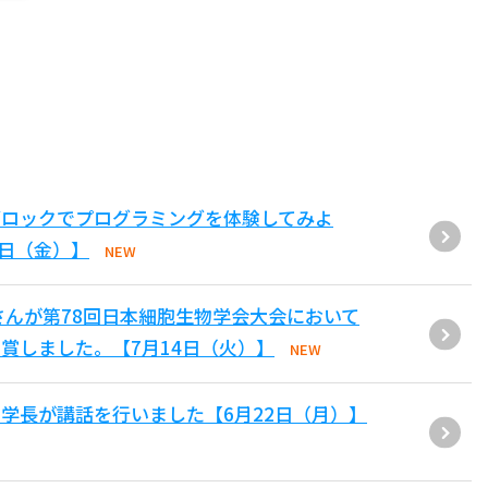
ブロックでプログラミングを体験してみよ
1日（金）】
NEW
さんが第78回日本細胞生物学会大会において
賞しました。【7月14日（火）】
NEW
学長が講話を行いました【6月22日（月）】