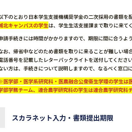
以下のとおり日本学生支援機構奨学金の二次採用の書類を
城北キャンパスの学生
は、学生生活支援課まで取りに来て
申請手続きには時間がかかりますので、期限に間に合うよ
なお、帰省中などのため書類を取りに来ることが難しい場
電話番号を記載したレターパックライトを送付してくださ
ない方は、手続きについて説明しますので、なるべく窓口
※
医学部・医学系研究科・医農融合公衆衛生学環の学生は
学部学務チーム、
連合農学研究科の学生は連合農学研究科
スカラネット入力・書類提出期限