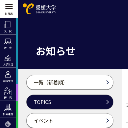
入 試
お知らせ
教 育
大学生活
一覧（新着順）
就職支援
研 究
TOPICS
社会連携
イベント