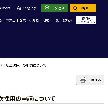
アクセス
検索
視覚補助
Language
寄附を
者
卒業生
企業・研究者
地域・一般
教職員
お考えの方へ
7年度二次採用の申請について
印刷する
次採用の申請について