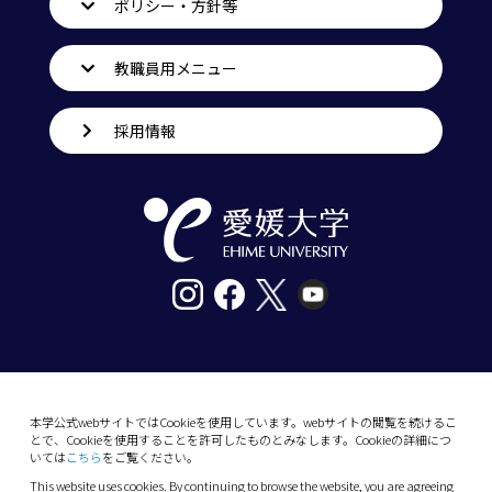
ポリシー・方針等
教職員用メニュー
採用情報
〒790-8577愛媛県松山市道後樋又10番13号
tel. 089-927-9000
本学公式webサイトではCookieを使用しています。webサイトの閲覧を続けるこ
とで、Cookieを使用することを許可したものとみなします。Cookieの詳細につ
10-13 Dogo-Himata, Matsuyama, Ehime 790-
いては
こちら
をご覧ください。
8577 Japan
This website uses cookies. By continuing to browse the website, you are agreeing