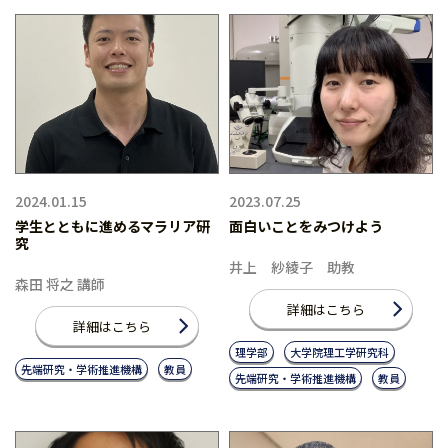
2024.01.15
2023.07.25
学生とともに進めるマラリア研
面白いことをみつけよう
究
井上 紗綾子 助教
森田 将之 講師
詳細はこちら
詳細はこちら
理学部
大学院理工学研究科
先端研究・学術推進機構
教員
先端研究・学術推進機構
教員