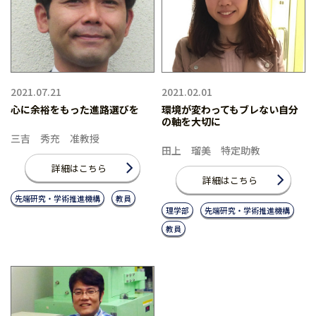
2021.07.21
2021.02.01
心に余裕をもった進路選びを
環境が変わってもブレない自分
の軸を大切に
三吉 秀充 准教授
田上 瑠美 特定助教
詳細はこちら
詳細はこちら
先端研究・学術推進機構
教員
理学部
先端研究・学術推進機構
教員