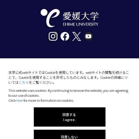
〒790-8577愛媛県松山市道後樋又10番13号
tel. 089-927-9000
本学公式webサイトではCookieを使用しています。webサイトの閲覧を続けるこ
とで、Cookieを使用することを許可したものとみなします。Cookieの詳細につ
10-13 Dogo-Himata, Matsuyama, Ehime 790-
いては
こちら
をご覧ください。
8577 Japan
This website uses cookies. By continuing to browse the website, you are agreeing
Phone: +81 89-927-9000
to our use of cookies.
Click
here
for more in formation on cookies.
(C) 2026 Ehime University.
同意する
I agree.
同意しない