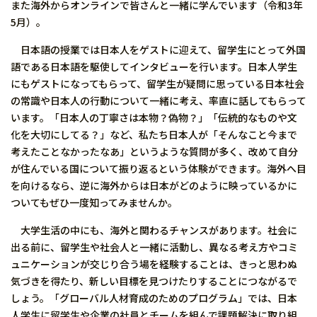
また海外からオンラインで皆さんと一緒に学んでいます（令和3年
5月）。
日本語の授業では日本人をゲストに迎えて、留学生にとって外国
語である日本語を駆使してインタビューを行います。日本人学生
にもゲストになってもらって、留学生が疑問に思っている日本社会
の常識や日本人の行動について一緒に考え、率直に話してもらって
います。「日本人の丁寧さは本物？偽物？」「伝統的なものや文
化を大切にしてる？」など、私たち日本人が「そんなこと今まで
考えたことなかったなあ」というような質問が多く、改めて自分
が住んでいる国について振り返るという体験ができます。海外へ目
を向けるなら、逆に海外からは日本がどのように映っているかに
ついてもぜひ一度知ってみませんか。
大学生活の中にも、海外と関わるチャンスがあります。社会に
出る前に、留学生や社会人と一緒に活動し、異なる考え方やコミ
ュニケーションが交じり合う場を経験することは、きっと思わぬ
気づきを得たり、新しい目標を見つけたりすることにつながるで
しょう。「グローバル人材育成のためのプログラム」では、日本
人学生に留学生や企業の社員とチームを組んで課題解決に取り組