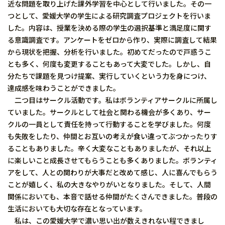
近な問題を取り上げた課外学習を中心として行いました。その一
つとして、愛媛大学の学生による研究調査プロジェクトを行いま
した。内容は、授業を決める際の学生の選択基準と満足度に関す
る意識調査です。アンケートをゼロから作り、実際に調査して結果
から現状を把握、分析を行いました。初めてだったので戸惑うこ
とも多く、何度も変更することもあって大変でした。しかし、自
分たちで課題を見つけ提案、実行していくという力を身につけ、
達成感を味わうことができました。
二つ目はサークル活動です。私はボランティアサークルに所属し
ていました。サークルとして社会と関わる機会が多くあり、サー
クルの一員として責任を持って行動することを学びました。何度
も失敗をしたり、仲間とお互いの考えが食い違ってぶつかったりす
ることもありました。辛く大変なこともありましたが、それ以上
に楽しいこと成長させてもらうことも多くありました。ボランティ
アをして、人との関わりが大事だと改めて感じ、人に喜んでもらう
ことが嬉しく、私の大きなやりがいとなりました。そして、人間
関係においても、本音で話せる仲間がたくさんできました。普段の
生活においても大切な存在となっています。
私は、この愛媛大学で濃い思い出が数えきれない程できまし