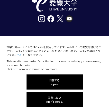
〒790-8577愛媛県松山市道後樋又10番13号
tel. 089-927-9000
本学公式webサイトではCookieを使用しています。webサイトの閲覧を続けるこ
とで、Cookieを使用することを許可したものとみなします。Cookieの詳細につ
10-13 Dogo-Himata, Matsuyama, Ehime 790-
いては
こちら
をご覧ください。
8577 Japan
This website uses cookies. By continuing to browse the website, you are agreeing
Phone: +81 89-927-9000
to our use of cookies.
Click
here
for more in formation on cookies.
(C) 2026 Ehime University.
同意する
I agree.
同意しない
I don't agree.
感想を聞かせてね!