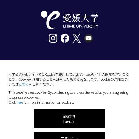
〒790-8577愛媛県松山市道後樋又10番13号
tel. 089-927-9000
本学公式webサイトではCookieを使用しています。webサイトの閲覧を続けるこ
とで、Cookieを使用することを許可したものとみなします。Cookieの詳細につ
10-13 Dogo-Himata, Matsuyama, Ehime 790-
いては
こちら
をご覧ください。
8577 Japan
This website uses cookies. By continuing to browse the website, you are agreeing
Phone: +81 89-927-9000
to our use of cookies.
Click
here
for more in formation on cookies.
(C) 2026 Ehime University.
同意する
I agree.
同意しない