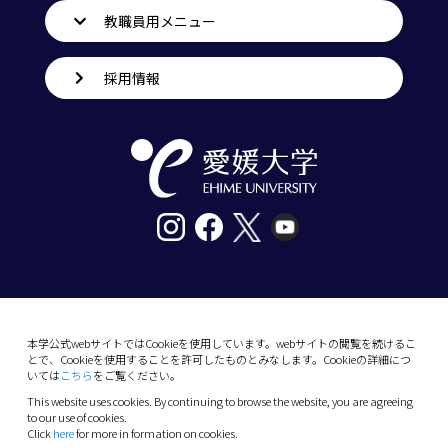
教職員用メニュー
採用情報
〒790-8577愛媛県松山市道後樋又10番13号
tel. 089-927-9000
本学公式webサイトではCookieを使用しています。webサイトの閲覧を続けるこ
とで、Cookieを使用することを許可したものとみなします。Cookieの詳細につ
10-13 Dogo-Himata, Matsuyama, Ehime 790-
いては
こちら
をご覧ください。
8577 Japan
This website uses cookies. By continuing to browse the website, you are agreeing
Phone: +81 89-927-9000
to our use of cookies.
Click
here
for more in formation on cookies.