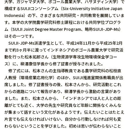
大学、ガジャマダ大学、ボゴール農業大学、ハサヌディン大学）で
構成するSUIJIコンソーシアム（Six-University Initiative Japan
Indonesia）の下、さまざまな共同研究・共同教育を展開していま
す。本学の大学院農学研究科修士課程における共同学位プログラ
ム（SUIJI Joint Degree Master Program、略称SUIJI-JDP-Ms）
はその一つです。
SUIJI-JDP-Ms派遣学生として、平成24年11月から平成25年2月
まで約3ヶ月半に渡ってインドネシアのボゴール農業大学で研究活
動を行った松本拓郎さん（生物資源学専攻生物環境保全学コー
ス）に、柳澤康信学長から修了証書が授与されました。
修了式には、松本さんの主指導教員である農学研究科の松枝直
人教授（環境産業応用化学）のほか、SUIJI推進室関係教職員が出
席しました。修了証書授与の後、松本さんから、研究活動とこれ
からの進路について報告があり、柳澤学長から激励の言葉があり
ました。また、松本さんから、「インドネシアでは人と人との距
離がとても近く、大学の先生や研究員など年齢に関係なくみんな
が集まって話すという文化があるようです。伝えたいことはたとえ
片言でも伝えなければいけない、自分から行動しなければ何も変
わらないということを学びました。初めは思いが伝わらないこと