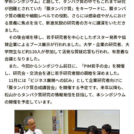
学術シンポジウム」と題して、タンパク質の中でもこれまで研究
が困難とされていた「膜タンパク質」をキーワードに、膜タンパ
ク質の機能や細胞レベルでの役割、さらには感染症やがんにおけ
る意義に焦点を当て、新進気鋭の研究者の方々に講演をいただき
ました。
その後会場を移し、若手研究者を中心としたポスター発表や協
賛企業によるブース展示が行われました。大学・企業の研究者、大
学院生など約120人が参加して活発な質疑応答も行われ、有意義な
会議となりました。
また、今回からシンポジウム前日に、「PIM若手の会」を開催
し、研究会・交流会を通じ若手研究者間の親睦を深めました。
11月には「ビジネス展開への試み」として企業研究者向けに
「膜タンパク質合成講習会」を開催する予定です。来年以降も、
松山からタンパク質研究の情報発信を目指して、本シンポジウム
の開催を予定しています。