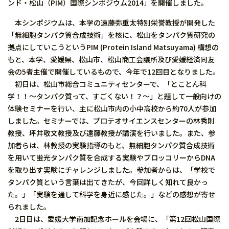
ンド・松山（PIM）国際シンポジウム2014」を開催しました。
本シンポジウムは、本学の遠藤弥重太特別栄誉教授が開発した
「無細胞タンパク質合成技術」を核に、松山をタンパク質研究の
拠点にしていこうというPIM (Protein Island Matsuyama) 構想の
もと、本学、愛媛県、松山市、松山商工会議所及び愛媛経済同友
会の5者主催で開催しているもので、今年で12回目となりました。
初日は、松山市総合コミュニティセンターで、「とことん科
学！！〜タンパク質って、すごくない！？〜」と題して一般向けの
体験セミナーを行い、主に松山市内の小中高校から約70人が参加
しました。セミナーでは、プロテオサイエンスセンターの林秀則
教授、坪井敬文教授及び遠藤教授が講演を行いました。また、参
加者らは、林教授の実験指導のもと、無細胞タンパク質合成技術
を用いて蛍光タンパク質を合成する実験やブロッコリーからDNA
を取り出す実験にチャレンジしました。参加者からは、「学校で
タンパク質という言葉は出てきたが、今回詳しく知れて良かっ
た。」「実験を通して科学を身近に感じた。」などの感想が寄せ
られました。
2日目は、愛媛大学南加記念ホールを会場に、「第12回松山国際