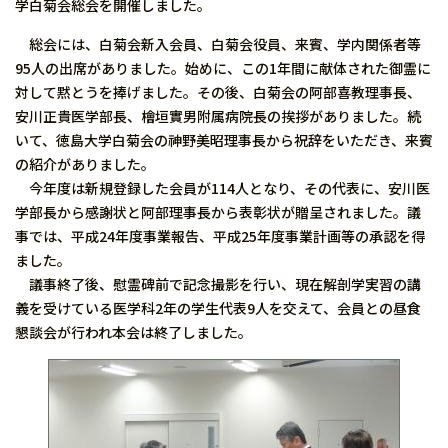
学白菊会総会を開催しました。
総会には、白菊会新入会員、白菊会役員、来賓、学内関係者等
95人の出席がありました。始めに、この1年間に献体された御霊に
対して黙とうを捧げました。その後、白菊会の阿部喜教理事長、
安川正貴医学部長、檜垣實男附属病院長の挨拶がありました。続
いて、徳島大学白菊会の神野美昭理事長から祝辞をいただき、来賓
の紹介がありました。
今年度は新規登録した会員が114人となり、その代表に、安川医
学部長から感謝状と阿部理事長から表彰状が贈呈されました。議
事では、平成24年度事業報告、平成25年度事業計画等の承認を得
ました。
議事終了後、慰霊碑前で記念撮影を行い、現在解剖学実習の講
義を受けている医学科2年の学生代表9人を交えて、会員との昼食
懇談会が行われ本会は終了しました。