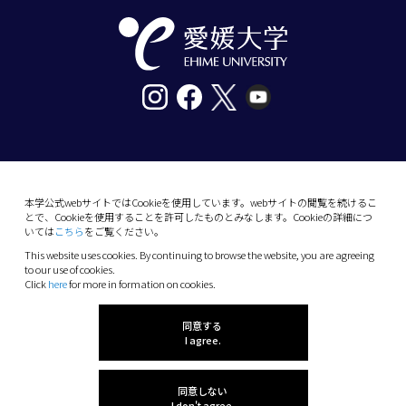
〒790-8577愛媛県松山市道後樋又10番13号
tel. 089-927-9000
本学公式webサイトではCookieを使用しています。webサイトの閲覧を続けるこ
とで、Cookieを使用することを許可したものとみなします。Cookieの詳細につ
10-13 Dogo-Himata, Matsuyama, Ehime 790-
いては
こちら
をご覧ください。
8577 Japan
This website uses cookies. By continuing to browse the website, you are agreeing
Phone: +81 89-927-9000
to our use of cookies.
Click
here
for more in formation on cookies.
(C) 2026 Ehime University.
同意する
I agree.
同意しない
I don't agree.