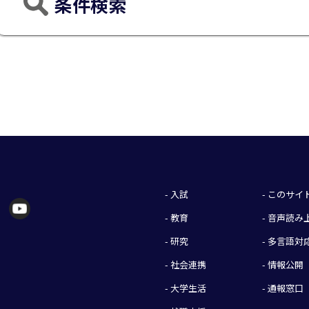
条件検索
- 入試
- このサ
- 教育
- 音声読
- 研究
- 多言語対
- 社会連携
- 情報公開
- 大学生活
- 通報窓口