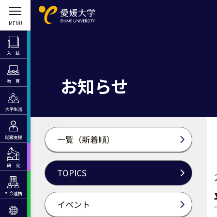
入 試
お知らせ
教 育
大学生活
一覧（新着順）
就職支援
研 究
TOPICS
社会連携
イベント