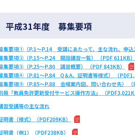
平成31年度 募集要項
募集要項①（P.1～P.14 受講にあたって、主な流れ、申込方法
募集要項②（P.15～P.24 開設講習一覧） （PDF 611KB
募集要項③（P.25～P.80 講習概要） （PDF
843
KB）
募集要項④（P.81～P.84 Q＆A、証明書等様式） （PDF1,2
募集要項⑤（P.85～P.88 会場案内図、問い合わせ先） （P
別冊「教員免許更新受付サービス操作方法」 （PDF3,021K
講習受講等の主な流れ
証明書（様式）（PDF209KB）
証明書（例1）（PDF238KB）