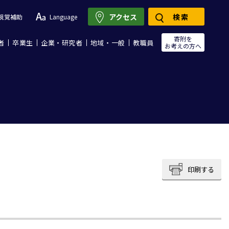
アクセス
検索
視覚補助
Language
寄附を
者
卒業生
企業・研究者
地域・一般
教職員
お考えの方へ
印刷する