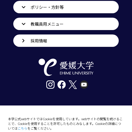
ポリシー・方針等
教職員用メニュー
採用情報
〒790-8577愛媛県松山市道後樋又10番13号
tel. 089-927-9000
本学公式webサイトではCookieを使用しています。webサイトの閲覧を続けるこ
とで、Cookieを使用することを許可したものとみなします。Cookieの詳細につ
10-13 Dogo-Himata, Matsuyama, Ehime 790-
いては
こちら
をご覧ください。