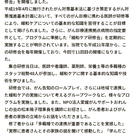
修会」を開催しました。
平成19年4月に施行されたがん対策基本法に基づき策定するがん対
策推進基本計画において、すべてのがん診療に携わる医師が研修等
により、緩和ケアについての基本的な知識を習得することが目標
として掲げられました。さらに、がん診療連携拠点病院の指定要
件として、プログラムに準拠した「緩和ケア研修会」を定期的に
実施することが明示されています。当院でも平成21年度から、こ
の研修会を毎年開催しており、今回で11回目の開催になりまし
た。
集合研修当日は、医師や看護師、薬剤師、栄養士等の多職種の
スタッフ総勢48人が参加し、緩和ケアに関する基本的な知識や技
術を学びました。
研修会では、がん告知のロールプレイ、さらには地域で連携し
た緩和ケアの実施について考えるグループワークなど、様々なプロ
グラムを実施しました。また、NPO法人愛媛がんサポートおれん
じの会の松本陽子理事長を講師にお招きし、がん患者およびがん
患者の家族の立場からお話をいただきました。
修了者からは「多職種での連携が重要であることを実感した」
「実際に患者さんとその家族の話を聞けて感動した」「学んだこ