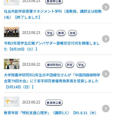
2023.06.23
教員等公募
社会共創学部産業マネジメント学科（准教授、講師又は助教
1名）【終了しました】
2023.06.23
学生
教育
地域
令和5年度学生広報アンバサダー委嘱状交付式を開催しまし
た【6月20日（火）】
2023.06.22
農学研究科
研究
学生
大学院農学研究科2年生の平田峻也さんが「中国四国植物学
会第79回大会」にて若手研究者優秀発表賞を受賞しました
【5月14日（日）】
2023.06.22
教員等公募
教育学部「特別支援心理学」（講師1人）【R5.8.31（木）