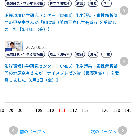
先端研究・学術支援機構
理工学研究科
教育
研究
学生
沿岸環境科学研究センター（CMES）化学汚染・毒性解析部
門の甲斐奏さんが「RSC賞（英国王立化学会賞)」を受賞し
ました【6月2日（金）】
2023.06.21
先端研究・学術支援機構
理工学研究科
教育
研究
学生
沿岸環境科学研究センター（CMES）化学汚染・毒性解析部
門の水原奈々さんが「ナイスプレゼン賞（最優秀賞）」を受
賞しました【6月2日（金）】
10
20
30
…
109
110
111
112
113
…
120
130
140
前のページへ
次のページへ