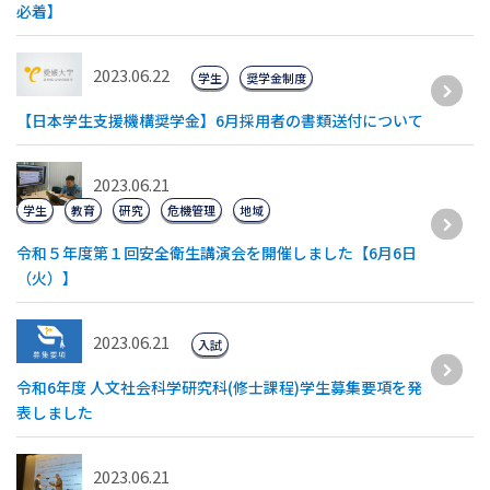
必着】
2023.06.22
学生
奨学金制度
【日本学生支援機構奨学金】6月採用者の書類送付について
2023.06.21
学生
教育
研究
危機管理
地域
令和５年度第１回安全衛生講演会を開催しました【6月6日
（火）】
2023.06.21
入試
令和6年度 人文社会科学研究科(修士課程)学生募集要項を発
表しました
2023.06.21