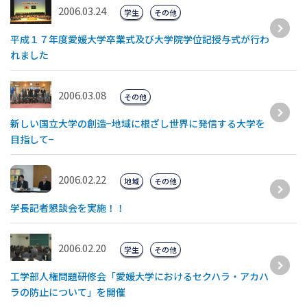
2006.03.24
学生
その他
平成１７年度愛媛大学卒業式及び大学院学位記授与式が行わ
れました
2006.03.08
その他
新しい国立大学の創造−地域に根ざし世界に発信する大学を
目指して−
2006.02.22
地域
その他
学長記者懇談会を実施！！
2006.02.20
学生
その他
工学部人権問題研修会「愛媛大学におけるセクハラ・アカハ
ラの防止について」を開催