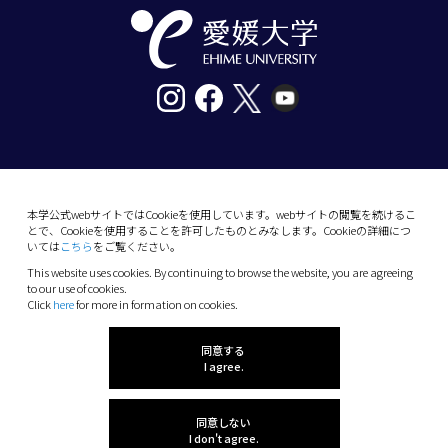
〒790-8577愛媛県松山市道後樋又10番13号
tel. 089-927-9000
本学公式webサイトではCookieを使用しています。webサイトの閲覧を続けるこ
とで、Cookieを使用することを許可したものとみなします。Cookieの詳細につ
10-13 Dogo-Himata, Matsuyama, Ehime 790-
いては
こちら
をご覧ください。
8577 Japan
This website uses cookies. By continuing to browse the website, you are agreeing
Phone: +81 89-927-9000
to our use of cookies.
Click
here
for more in formation on cookies.
(C) 2026 Ehime University.
同意する
I agree.
同意しない
I don't agree.
感想を聞かせてね!