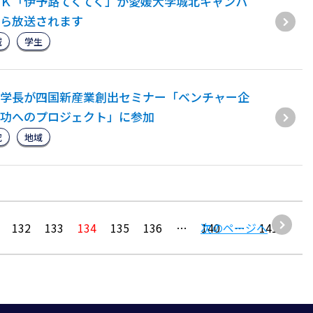
Ｋ「伊予路てくてく」が愛媛大学城北キャンパ
ら放送されます
域
学生
学長が四国新産業創出セミナー「ベンチャー企
功へのプロジェクト」に参加
究
地域
132
133
134
135
136
…
次のページへ
140
…
141