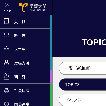
入 試
教 育
TOPI
大学生活
就職支援
一覧（新着順）
研 究
TOPICS
社会連携
イベント
国際連携