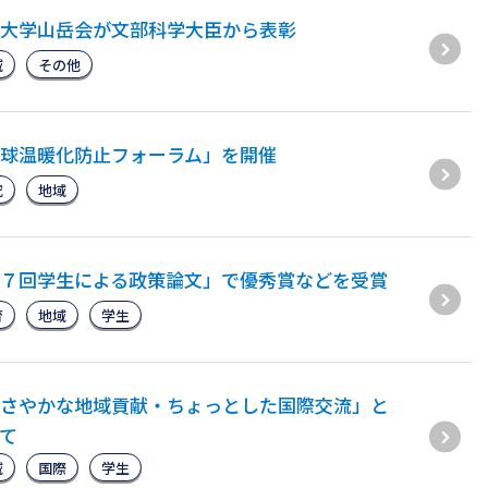
大学山岳会が文部科学大臣から表彰
域
その他
球温暖化防止フォーラム」を開催
究
地域
７回学生による政策論文」で優秀賞などを受賞
育
地域
学生
さやかな地域貢献・ちょっとした国際交流」と
て
域
国際
学生