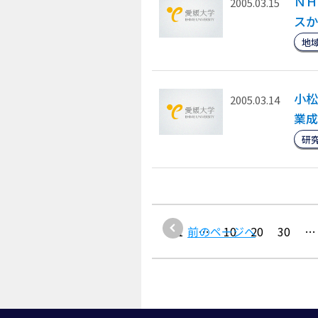
ＮＨ
2005.03.15
スか
地
小松
2005.03.14
業成
研
1
前のページへ
…
10
20
30
…