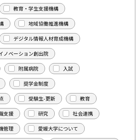
教育・学生支援機構
構
地域協働推進機構
デジタル情報人材育成機構
イノベーション創出院
附属病院
入試
奨学金制度
点
受験生-更新
教育
職支援
研究
社会連携
機管理
愛媛大学について