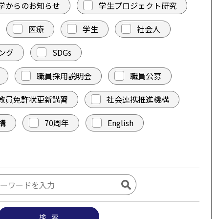
学からのお知らせ
学生プロジェクト研究
医療
学生
社会人
ング
SDGs
職員採用説明会
職員公募
教員免許状更新講習
社会連携推進機構
構
70周年
English
検 索