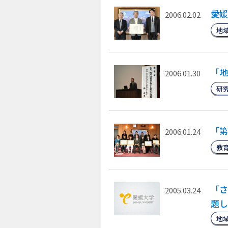
愛媛
2006.02.02
地
「地
2006.01.30
研
「第
2006.01.24
教
「さ
2005.03.24
題し
地