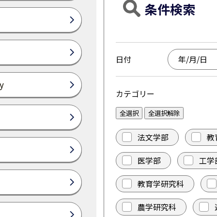
条件検索
日付
y
カテゴリー
全選択
全選択解除
法文学部
教
医学部
工学
教育学研究科
農学研究科