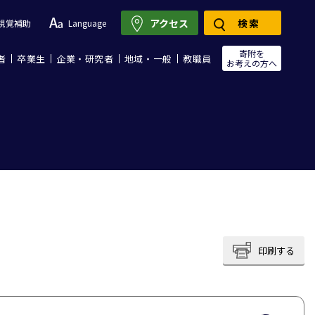
アクセス
検索
視覚補助
Language
寄附を
者
卒業生
企業・研究者
地域・一般
教職員
お考えの方へ
印刷する