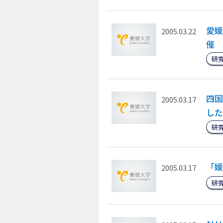
愛媛
2005.03.22
催
研
四国
2005.03.17
した
研
「媛
2005.03.17
研