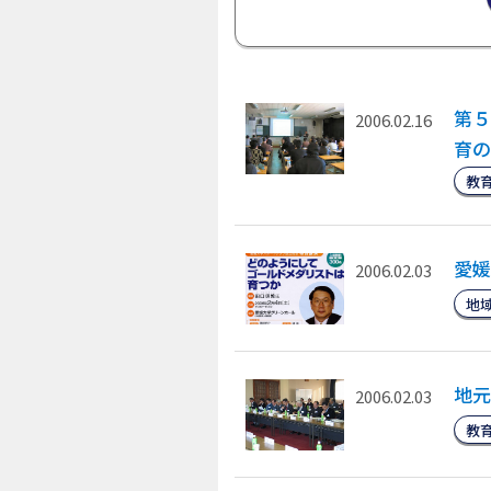
第５
2006.02.16
育の
教
愛媛
2006.02.03
地
地元
2006.02.03
教