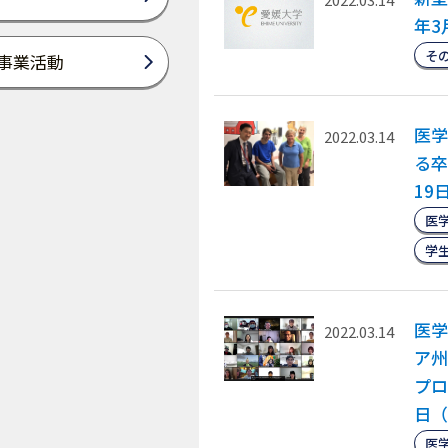
年3
そ
事業活動
医学
2022.03.14
る卒
19
医
学
医学
2022.03.14
ア州
プロ
日（
医