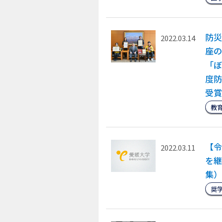
防災
2022.03.14
座の
「ぼ
度防
受賞
教
【令
2022.03.11
を継
集）
奨