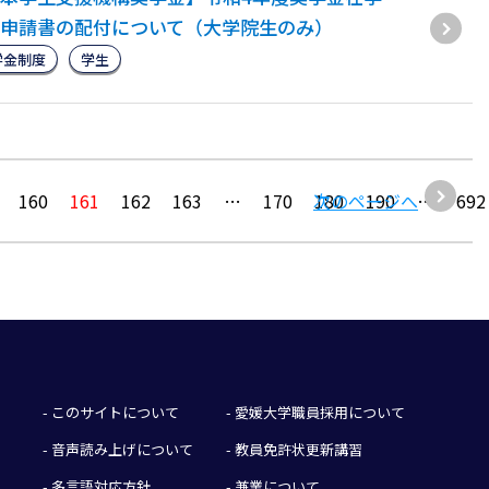
申請書の配付について（大学院生のみ）
学金制度
学生
160
161
162
163
…
170
次のページへ
180
190
…
692
- このサイトについて
- 愛媛大学職員採用について
- 音声読み上げについて
- 教員免許状更新講習
- 多言語対応方針
- 兼業について