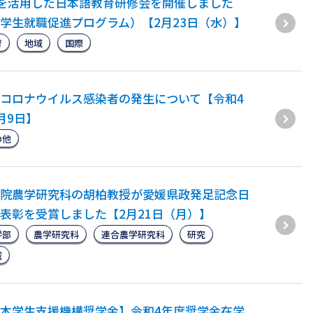
Tを活用した日本語教育研修会を開催しました
学生就職促進プログラム）【2月23日（水）】
育
地域
国際
コロナウイルス感染者の発生について【令和4
月9日】
の他
院農学研究科の胡柏教授が愛媛県政発足記念日
表彰を受賞しました【2月21日（月）】
学部
農学研究科
連合農学研究科
研究
域
本学生支援機構奨学金】令和4年度奨学金在学