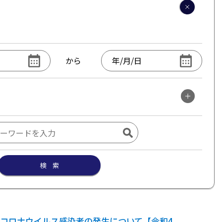
から
検 索
コロナウイルス感染者の発生について【令和4