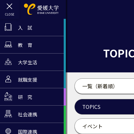
入 試
教 育
TOPI
大学生活
就職支援
一覧（新着順）
研 究
TOPICS
社会連携
イベント
国際連携