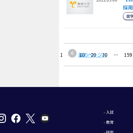
採用
奨
1
…
前のページへ
10
20
30
…
159
- 入試
- 教育
- 研究