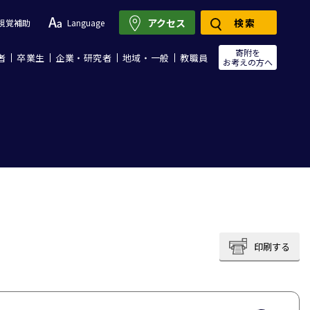
アクセス
検索
視覚補助
Language
寄附を
者
卒業生
企業・研究者
地域・一般
教職員
お考えの方へ
印刷する