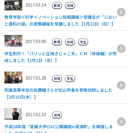
2017.03.14
教育
地域
教育学部≪科学イノベーション挑戦講座≫受講生が「におい
と香料の話」の実験講座を受講しました【1月22日（日）】
2017.03.06
教育
地域
学生
学生制作！「パリッと圧焼きじゃこ天」ＣＭ（体操編）が完
成しました【3月1日（水）】
2017.02.28
地域
学生
附属高等学校の佐藤瞳さんが松山市長を表敬訪問しました
【2月15日(水）】
2017.02.23
地域
平成28年度「愛媛大学COC公開講座in愛南町」を開催しま