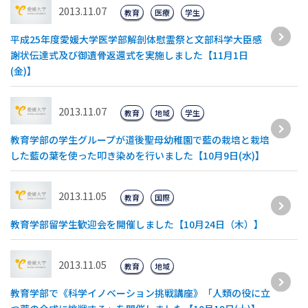
2013.11.07
教育
医療
学生
平成25年度愛媛大学医学部解剖体慰霊祭と文部科学大臣感
謝状伝達式及び御遺骨返還式を実施しました【11月1日
(金)】
2013.11.07
教育
地域
学生
教育学部の学生グループが道後聖母幼稚園で藍の栽培と栽培
した藍の葉を使った叩き染めを行いました【10月9日(水)】
2013.11.05
教育
国際
教育学部留学生歓迎会を開催しました【10月24日（木）】
2013.11.05
教育
地域
教育学部で《科学イノベーション挑戦講座》「人類の役に立