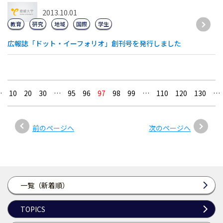
2013.10.01
教育
研究
地域
国際
学生
広報誌「ドット・イーフォリオ」創刊号を発行しました
…
10
20
30
…
95
96
97
98
99
…
110
120
130
…
前のページへ
次のページへ
一覧（新着順）
TOPICS