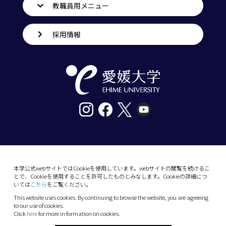
教職員用メニュー
採用情報
〒790-8577愛媛県松山市道後樋又10番13号
tel. 089-927-9000
本学公式webサイトではCookieを使用しています。webサイトの閲覧を続けるこ
とで、Cookieを使用することを許可したものとみなします。Cookieの詳細につ
10-13 Dogo-Himata, Matsuyama, Ehime 790-
いては
こちら
をご覧ください。
8577 Japan
This website uses cookies. By continuing to browse the website, you are agreeing
Phone: +81 89-927-9000
to our use of cookies.
Click
here
for more in formation on cookies.