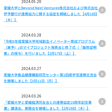
2024.05.20
愛媛大学とBeyond Next Ventures株式会社および株式会社
伊予銀行が連携協力に関する協定を締結しました【4月18日
（木）】
2024.03.28
｢令和5年度愛媛大学地域創生イノベーター育成プログラム
（東予）｣のマイプロジェクト発表会と修了式（「履修証明
書」の授与）を行いました【2月17日（土）】
2024.03.27
愛媛大学食品健康機能研究センター第1回産学官連携交流会
を開催しました【3月11日（月）】
2024.03.26
「愛媛大学と愛媛経済同友会との連携協定10周年記念事
業」講演会、懇親会を開催しました【2月29日（木）】