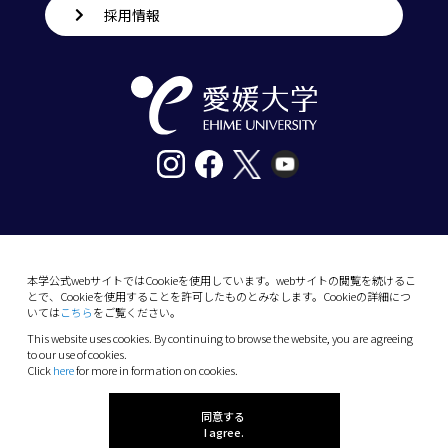
採用情報
〒790-8577愛媛県松山市道後樋又10番13号
tel. 089-927-9000
本学公式webサイトではCookieを使用しています。webサイトの閲覧を続けるこ
とで、Cookieを使用することを許可したものとみなします。Cookieの詳細につ
10-13 Dogo-Himata, Matsuyama, Ehime 790-
いては
こちら
をご覧ください。
8577 Japan
This website uses cookies. By continuing to browse the website, you are agreeing
Phone: +81 89-927-9000
to our use of cookies.
Click
here
for more in formation on cookies.
(C) 2026 Ehime University.
同意する
I agree.