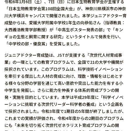
令和6年1月6日（土）、7日（日）に日本生物教育学会が主催する
「日本生物教育学会第108回全国大会」が、神奈川県横浜市の神奈
川大学横浜キャンパスで開催されました。本学ジュニアドクター育
成塾からは、愛媛大学附属中学校1年生の向恭佑さん（指導教員：
大西義浩教育学部教授）が「中高生ポスター発表の部」で「キン
ギョの生態と飼育に関する研究」というタイトルで発表を行い、
「中学校の部・優良賞」を受賞しました。
ジュニアドクター育成塾は、JSTが支援する「次世代人材育成事
業」の一環としての教育プログラムで、全国で21の大学や機関が
採択されています。このプログラムは、科学技術イノベーション
を牽引する傑出した人材の育成に向け、理数・情報をはじめとす
る様々な分野の学習を通じて高い意欲や突出した能力を有する小
中学生を発掘し、さらに能力を伸長する体系的育成プランの開
発・実施を目的としています。本学は平成29年度に「科学イノベ
ーションに挑戦する次世代リーダー科学者の養成」という企画名
で採択されました。令和3年度で1期目の5年間が終了しましたが、
これまでの実績が評価され、令和4年度からの2期目のプログラム
にも「未来を切り拓く次世代ゼネラリスト育成プログラムの開