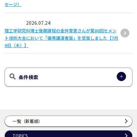
セージ）
2026.07.24
理工学研究科博士後期課程の金舛育実さんが第80回セメン
ト技術大会において「優秀講演者賞」を受賞しました【7月
9日（木）】
条件検索
一覧（新着順）
TOPICS