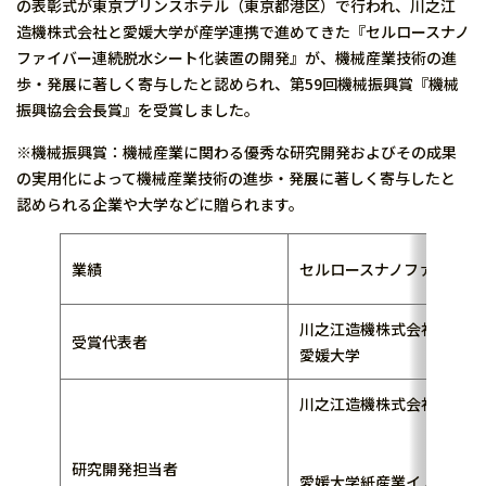
の表彰式が東京プリンスホテル（東京都港区）で行われ、川之江
造機株式会社と愛媛大学が産学連携で進めてきた『セルロースナノ
ファイバー連続脱水シート化装置の開発』が、機械産業技術の進
歩・発展に著しく寄与したと認められ、第59回機械振興賞『機械
振興協会会長賞』を受賞しました。
※機械振興賞：機械産業に関わる優秀な研究開発およびその成果
の実用化によって機械産業技術の進歩・発展に著しく寄与したと
認められる企業や大学などに贈られます。
業績
セルロースナノファイバー
川之江造機株式会社
受賞代表者
愛媛大学 仁
川之江造機株式会社
木下 
西内 
研究開発担当者
愛媛大学紙産業イノベーシ