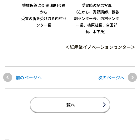
機械振興協会 釜 和明会長
受賞時の記念写真
から
（左から、秀野講師、藪谷
受賞の盾を受け取る内村セ
副センター長、内村センタ
ンター長
ー長、篠原社長、合田部
長、木下氏）
＜紙産業イノベーションセンター＞
前のページへ
次のページへ
一覧へ