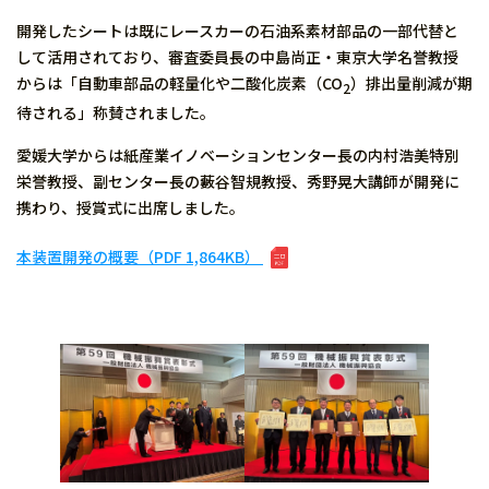
開発したシートは既にレースカーの石油系素材部品の一部代替と
して活用されており、審査委員長の中島尚正・東京大学名誉教授
からは「自動車部品の軽量化や二酸化炭素（CO
）排出量削減が期
2
待される」称賛されました。
愛媛大学からは紙産業イノベーションセンター長の内村浩美特別
栄誉教授、副センター長の藪谷智規教授、秀野晃大講師が開発に
携わり、授賞式に出席しました。
本装置開発の概要（PDF 1,864KB）