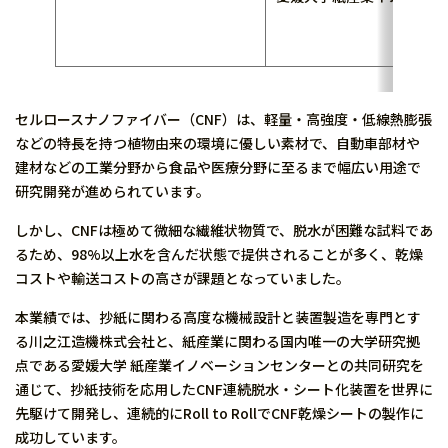
藪谷 智規
秀野 
セルロースナノファイバー（CNF）は、軽量・高強度・低線熱膨張
などの特長を持つ植物由来の環境に優しい素材で、自動車部材や
建材などの工業分野から食品や医療分野に至るまで幅広い用途で
研究開発が進められています。
しかし、CNFは極めて微細な繊維状物質で、脱水が困難な試料であ
るため、98%以上水を含んだ状態で提供されることが多く、乾燥
コストや輸送コストの高さが課題となっていました。
本業績では、抄紙に関わる高度な機械設計と装置製造を専門とす
る川之江造機株式会社と、紙産業に関わる国内唯一の大学研究拠
点である愛媛大学 紙産業イノベーションセンターとの共同研究を
通じて、抄紙技術を応用したCNF連続脱水・シート化装置を世界に
先駆けて開発し、連続的にRoll to RollでCNF乾燥シートの製作に
成功しています。