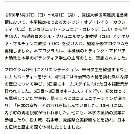
令和8年5月17日（日）～6月1日（月）、愛媛大学国際連携推進機
構において、本学協定校であるカレッジ・オブ・レイク・カウン
ティ（CLC）とジョリエット・ジュニア・カレッジ（JJC）から学
生19人、指導教員のジル・ブリュエルマン准教授（CLC）とナタリ
ヤ・マルチェンコ教授（JJC）を受け入れ、短期研修プログラムを
実施しました。本プログラムは、本機構のヒディング・アドリア
ナ助教と本学のボランティア学生の主導のもと、実施されました。
プログラム2日目にオリエンテーション、来日学生を歓迎するウェ
ルカムパーティーを行い、4日目には今治市の大島を訪れ瀬戸内海
の歴史について学び、6日目にホームステイに向けた日本語授業が
行われました。6日目～8日目はホームステイを行い、初めはとて
も緊張していた学生も、帰るころにはコミュニケーションが深ま
り、「日本の家族」との別れを惜しんでいました。10日目には、
内子町の現地視察が行われました。他にも、本学の英語の授業に
参加したり、松山城、石手寺、愛媛県立美術館などを訪れ、日本
の伝統と歴史を深く体感したりしました。