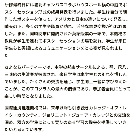
研修最終日には城北キャンパスコラボハウスホール横の中庭でポ
スターセッション形式の成果発表を行いました。学生は自分で制
作したポスターを使って、アメリカと日本の違いについて発表し、
晴天の下、多くの学生や職員が訪れ、活発な意見交換が行われま
した。また、同時間帯に開講された英語授業の一環で、本機構の
教員が学生を連れてポスターセッションの場を訪れ、学生が来日
学生らと英語によるコミュニケーションをとる姿が見られまし
た。
さよならパーティーでは、本学の邦楽サークルによる、琴、尺八、
三味線の生演奏が披露され、来日学生は本学生との別れを惜しん
でいました。たくさんの交流を通じ、学生同士一緒に学びあえた
ことが、このプログラムの最大の価値であり、参加者全員にとって
楽しい時間となりました。
国際連携推進機構では、来年以降も引き続きカレッジ・オブ・レ
イク・カウンティ、ジョリエット・ジュニア・カレッジとの交流を
深め、双方の学生にとって実りのある学習の機会を提供していき
たいと考えています。