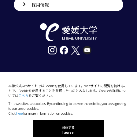
採用情報
〒790-8577愛媛県松山市道後樋又10番13号
tel. 089-927-9000
本学公式webサイトではCookieを使用しています。webサイトの閲覧を続けるこ
とで、Cookieを使用することを許可したものとみなします。Cookieの詳細につ
10-13 Dogo-Himata, Matsuyama, Ehime 790-
いては
こちら
をご覧ください。
8577 Japan
This website uses cookies. By continuing to browse the website, you are agreeing
Phone: +81 89-927-9000
to our use of cookies.
Click
here
for more in formation on cookies.
(C) 2026 Ehime University.
同意する
I agree.