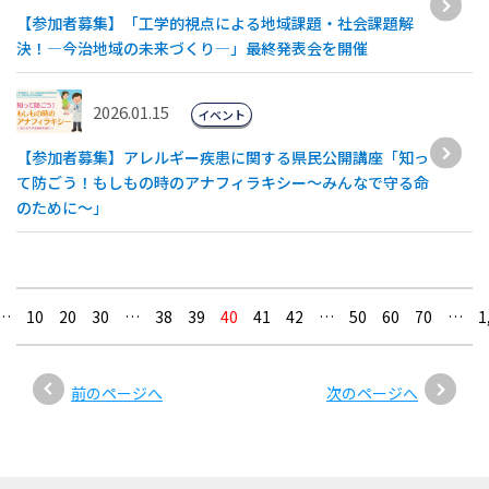
【参加者募集】「工学的視点による地域課題・社会課題解
決！―今治地域の未来づくり―」最終発表会を開催
2026.01.15
イベント
【参加者募集】アレルギー疾患に関する県民公開講座「知っ
て防ごう！もしもの時のアナフィラキシー～みんなで守る命
のために～」
…
10
20
30
…
38
39
40
41
42
…
50
60
70
…
1
前のページへ
次のページへ