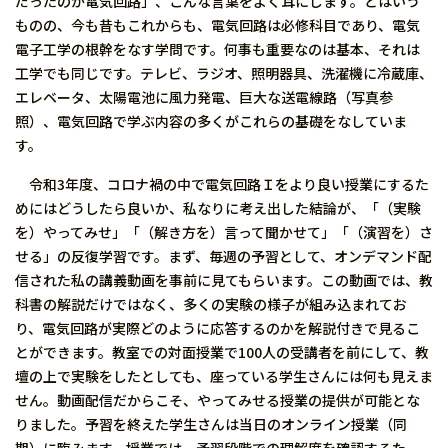
だったのが電気回路」、こんな言葉をよく耳にします。とはいう
ものの、今も昔もこれからも、電気回路は必修科目であり、電気
電子工学の根幹をなす学問です。何事も重要なのは基本、それは
工学でも同じです。テレビ、ラジオ、照明器具、洗濯機に冷蔵庫、
エレベータ、太陽電池に風力発電、巨大な送電線路（写真参
照）、電気回路で学ぶ内容の多くがこれらの基礎をなしていま
す。
令和3年度、コロナ禍の中で電気回路Ｉをより良い授業にするた
めにはどうしたら良いか、私なりに考え出した結論が、「（実験
を）やってみせ」「（解き方を）言って聞かせて」「（演習を）さ
せる」の反復学習です。まず、毎週の予習として、オンデマンド配
信された私の講義動画を事前に見てもらいます。この動画では、教
科書の解説だけではなく、多くの実験の様子が組み込まれてお
り、電気回路が実際どのように応答するのかを解説付きで見るこ
とができます。教室での対面授業で100人の受講者を前にして、教
壇の上で実験をしたとしても、座っている学生さんには何も見えま
せん。動画配信だからこそ、やってみせる授業の提供が可能とな
りました。予習を終えた学生さんは当日のオンライン授業（同