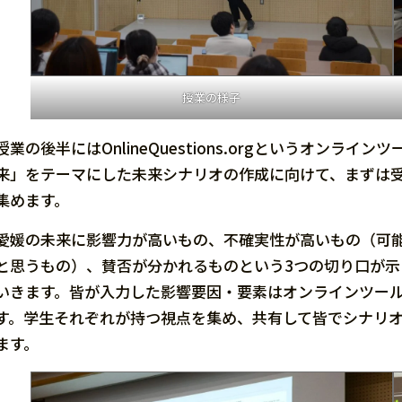
授業の様子
授業の後半にはOnlineQuestions.orgというオン
来」をテーマにした未来シナリオの作成に向けて、まずは
集めます。
愛媛の未来に影響力が高いもの、不確実性が高いもの（可
と思うもの）、賛否が分かれるものという3つの切り口が
いきます。皆が入力した影響要因・要素はオンラインツー
す。学生それぞれが持つ視点を集め、共有して皆でシナリ
ます。