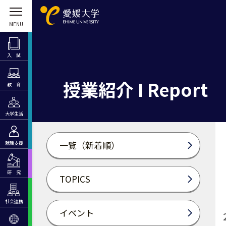
入 試
授業紹介 I Report
教 育
大学生活
一覧（新着順）
就職支援
研 究
TOPICS
社会連携
イベント