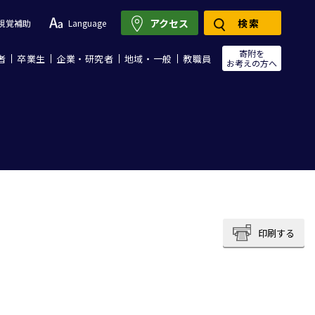
アクセス
検索
視覚補助
Language
寄附を
者
卒業生
企業・研究者
地域・一般
教職員
お考えの方へ
印刷する