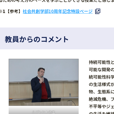
※1
【参考】
社会共創学部10周年記念特設ページ
教員からのコメント
持続可能性と
可能な開発
続可能性科
の生活様式
物、生態系
絶滅危機、
不平等やジ
ルプレヒト先生
の生活を維