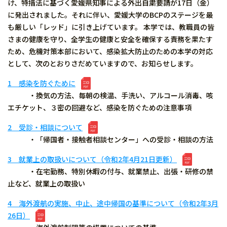
け、特措法に基づく愛媛県知事による外出自粛要請が17日（金）
に発出されました。それに伴い、愛媛大学のBCPのステージを最
も厳しい「レッド」に引き上げています。 本学では、教職員の皆
さまの健康を守り、全学生の健康と安全を確保する責務を果たす
ため、危機対策本部において、感染拡大防止のための本学の対応
として、次のとおりさだめていますので、お知らせします。
1 感染を防ぐために
・換気の方法、毎朝の検温、手洗い、アルコール消毒、咳
エチケット、３密の回避など、感染を防ぐための注意事項
2 受診・相談について
・「帰国者・接触者相談センター」への受診・相談の方法
3 就業上の取扱いについて（令和2年4月21日更新）
・在宅勤務、特別休暇の付与、就業禁止、出張・研修の禁
止など、就業上の取扱い
4 海外渡航の実施、中止、途中帰国の基準について（令和2年3月
26日）