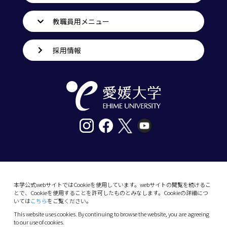
教職員用メニュー
採用情報
〒790-8577愛媛県松山市道後樋又10番13号
tel. 089-927-9000
本学公式webサイトではCookieを使用しています。webサイトの閲覧を続けるこ
とで、Cookieを使用することを許可したものとみなします。Cookieの詳細につ
10-13 Dogo-Himata, Matsuyama, Ehime 790-
いては
こちら
をご覧ください。
8577 Japan
This website uses cookies. By continuing to browse the website, you are agreeing
Phone: +81 89-927-9000
to our use of cookies.