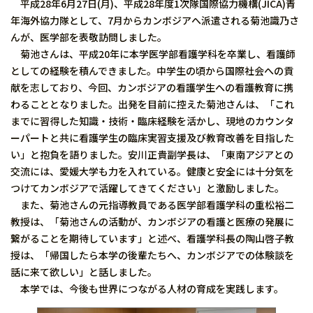
平成28年6月27日(月)、平成28年度1次隊国際協力機構(JICA)青
年海外協力隊として、7月からカンボジアへ派遣される菊池識乃さ
んが、医学部を表敬訪問しました。
菊池さんは、平成20年に本学医学部看護学科を卒業し、看護師
としての経験を積んできました。中学生の頃から国際社会への貢
献を志しており、今回、カンボジアの看護学生への看護教育に携
わることとなりました。出発を目前に控えた菊池さんは、「これ
までに習得した知識・技術・臨床経験を活かし、現地のカウンタ
ーパートと共に看護学生の臨床実習支援及び教育改善を目指した
い」と抱負を語りました。安川正貴副学長は、「東南アジアとの
交流には、愛媛大学も力を入れている。健康と安全には十分気を
つけてカンボジアで活躍してきてください」と激励しました。
また、菊池さんの元指導教員である医学部看護学科の重松裕二
教授は、「菊池さんの活動が、カンボジアの看護と医療の発展に
繋がることを期待しています」と述べ、看護学科長の陶山啓子教
授は、「帰国したら本学の後輩たちへ、カンボジアでの体験談を
話に来て欲しい」と話しました。
本学では、今後も世界につながる人材の育成を実践します。