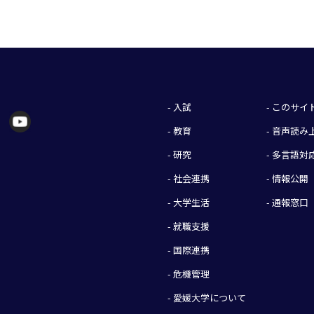
- 入試
- このサ
- 教育
- 音声読
- 研究
- 多言語対
- 社会連携
- 情報公開
- 大学生活
- 通報窓口
- 就職支援
- 国際連携
- 危機管理
- 愛媛大学について