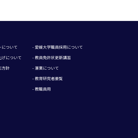
イトについて
- 愛媛大学職員採用について
み上げについて
- 教員免許状更新講習
応方針
- 兼業について
- 教育研究者要覧
- 教職員用