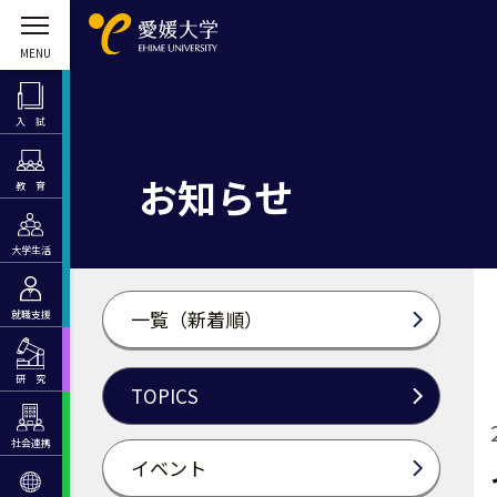
入 試
お知らせ
教 育
大学生活
一覧（新着順）
就職支援
研 究
TOPICS
社会連携
イベント