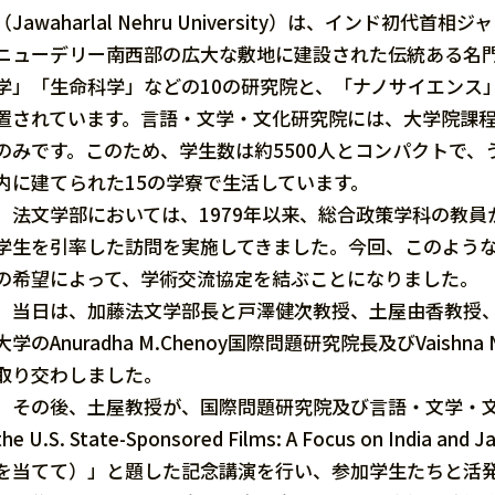
（Jawaharlal Nehru University）は、インド
ニューデリー南西部の広大な敷地に建設された伝統ある名
学」「生命科学」などの10の研究院と、「ナノサイエンス
置されています。言語・文学・文化研究院には、大学院課
のみです。このため、学生数は約5500人とコンパクトで
内に建てられた15の学寮で生活しています。
法文学部においては、1979年以来、総合政策学科の教員
学生を引率した訪問を実施してきました。今回、このよう
の希望によって、学術交流協定を結ぶことになりました。
当日は、加藤法文学部長と戸澤健次教授、土屋由香教授、
大学のAnuradha M.Chenoy国際問題研究院長及びVai
取り交わしました。
その後、土屋教授が、国際問題研究院及び言語・文学・文化研究院
the U.S. State-Sponsored Films: A Focus o
を当てて）」と題した記念講演を行い、参加学生たちと活