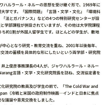
初代首相ジャワハルラール・ネルーの思想を受け継ぐ形で、1969年に
門大学です。「国際問題」「言語・文学・文化」「環境科
」「法とガバナンス」などの4つの特別研究センターが設
程と学部課程が併設されていますが、その他は大学院課程
、うち約1割が外国人留学生です。ほとんどの学生が、敷地
が中心となり研究・教育交流を重ね、2001年以後毎年、
な交流の蓄積を具体的な形にしたいという両学部・研究院
井上俊彦事務課長の4人が、ジャワハルラール・ネルー
shna Narang言語・文学・文化研究院長を訪ね、交流協定書を
の教員及び学生の前で、「The Cold War and
n India and Japan（冷戦と米国の政府制作映画―インドと日本に焦点
発な議論や意見交換をしました。