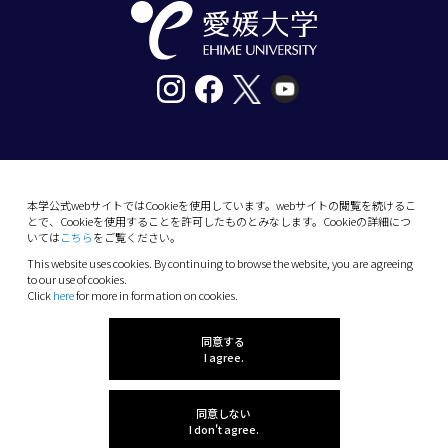
〒790-8577愛媛県松山市道後樋又10番13号
tel. 089-927-9000
本学公式webサイトではCookieを使用しています。webサイトの閲覧を続けるこ
とで、Cookieを使用することを許可したものとみなします。Cookieの詳細につ
10-13 Dogo-Himata, Matsuyama, Ehime 790-
いては
こちら
をご覧ください。
8577 Japan
This website uses cookies. By continuing to browse the website, you are agreeing
Phone: +81 89-927-9000
to our use of cookies.
Click
here
for more in formation on cookies.
(C) 2026 Ehime University.
同意する
I agree.
同意しない
I don't agree.
感想を聞かせてね!