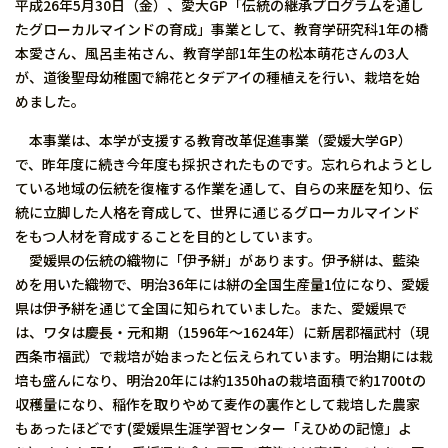
平成26年5月30日（金）、愛大GP「伝統の継承プログラムを通し
たグローカルマインドの育成」事業として、教育学研究科1年の橋
本愛さん、風呂圭祐さん、教育学部1年生の松本萌花さんの3人
が、道後聖母幼稚園で綿花とタデアイの種植えを行い、栽培を始
めました。
本事業は、本学が支援する教育改革促進事業（愛媛大学GP）
で、昨年度に続き今年度も採択されたものです。忘れられようとし
ている地域の伝統を復権する作業を通して、自らの来歴を知り、伝
統に立脚した人格を育成して、世界に通じるグローカルマインド
をもつ人材を育成することを目的としています。
愛媛県の伝統の織物に「伊予絣」があります。伊予絣は、藍染
めを用いた織物で、明治36年には絣の全国生産量1位になり、愛媛
県は伊予絣を通じて全国に知られていました。また、愛媛県で
は、ワタは慶長・元和期（1596年〜1624年）に新居郡福武村（現
西条市福武）で栽培が始まったと伝えられています。明治期には栽
培も盛んになり、明治20年には約1350haの栽培面積で約1700tの
収穫量になり、稲作を取りやめて麦作の裏作として栽培した農家
もあったほどです(愛媛県生涯学習センター「えひめの記憶」よ