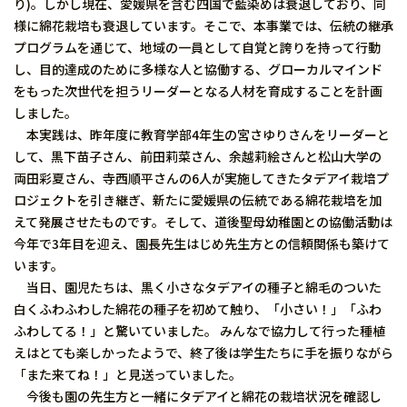
り)。しかし現在、愛媛県を含む四国で藍染めは衰退しており、同
様に綿花栽培も衰退しています。そこで、本事業では、伝統の継承
プログラムを通じて、地域の一員として自覚と誇りを持って行動
し、目的達成のために多様な人と協働する、グローカルマインド
をもった次世代を担うリーダーとなる人材を育成することを計画
しました。
本実践は、昨年度に教育学部4年生の宮さゆりさんをリーダーと
して、黒下苗子さん、前田莉菜さん、余越莉絵さんと松山大学の
両田彩夏さん、寺西順平さんの6人が実施してきたタデアイ栽培プ
ロジェクトを引き継ぎ、新たに愛媛県の伝統である綿花栽培を加
えて発展させたものです。そして、道後聖母幼稚園との協働活動は
今年で3年目を迎え、園長先生はじめ先生方との信頼関係も築けて
います。
当日、園児たちは、黒く小さなタデアイの種子と綿毛のついた
白くふわふわした綿花の種子を初めて触り、「小さい！」「ふわ
ふわしてる！」と驚いていました。 みんなで協力して行った種植
えはとても楽しかったようで、終了後は学生たちに手を振りながら
「また来てね！」と見送っていました。
今後も園の先生方と一緒にタデアイと綿花の栽培状況を確認し