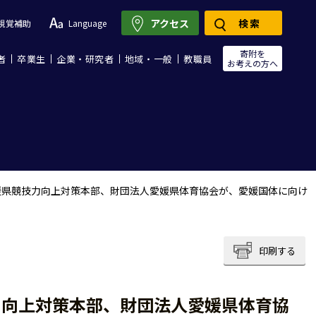
アクセス
検索
視覚補助
Language
寄附を
者
卒業生
企業・研究者
地域・一般
教職員
お考えの方へ
媛県競技力向上対策本部、財団法人愛媛県体育協会が、愛媛国体に向け
印刷する
力向上対策本部、財団法人愛媛県体育協