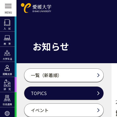
入 試
お知らせ
教 育
大学生活
一覧（新着順）
就職支援
研 究
TOPICS
社会連携
イベント