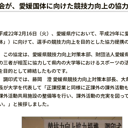
会が、愛媛国体に向けた競技力向上の協
平成22年2月16日（火）、愛媛県庁において、平成29年
体」）に向けて、選手の競技力向上を目的とした協力提携
この協定は、愛媛県競技力向上対策本部、財団法人愛媛県
の三者が相互に協力して県内の大学等におけるスポーツの
を目的として締結したものです。
調印式では、藤岡 澄 愛媛県競技力向上対策本部長、大亀
長が大学を代表して「正課授業と同様に正課外の課外活動
課外活動共用施設の整備等を行い、課外活動の充実を図っ
い。」と挨拶しました。