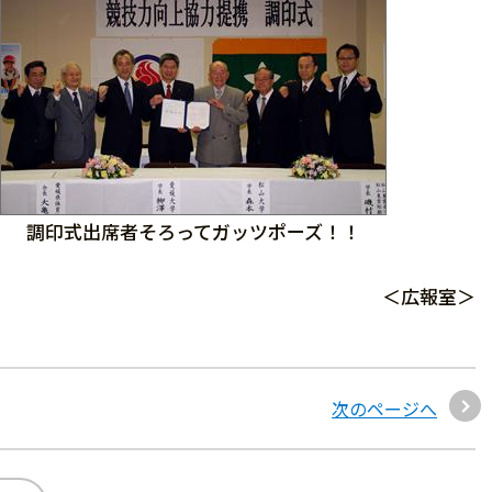
調印式出席者そろってガッツポーズ！！
＜広報室＞
次のページへ