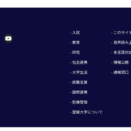
- 入試
- このサ
- 教育
- 音声読
- 研究
- 多言語対
- 社会連携
- 情報公開
- 大学生活
- 通報窓口
- 就職支援
- 国際連携
- 危機管理
- 愛媛大学について