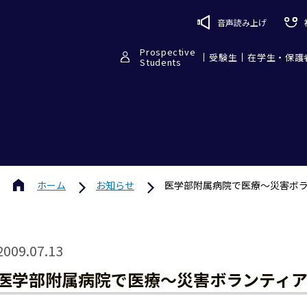
音声読み上げ
Prospective
受験生
在学生・保護
Students
ホーム
お知らせ
医学部附属病院で医療〜災害ボ
2009.07.13
医学部附属病院で医療〜災害ボランティ