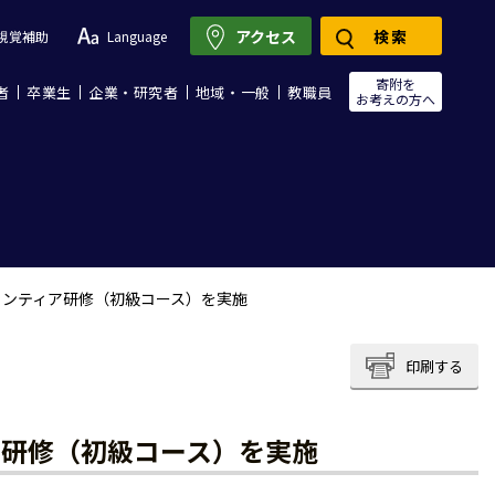
アクセス
検索
視覚補助
Language
寄附を
者
卒業生
企業・研究者
地域・一般
教職員
お考えの方へ
ランティア研修（初級コース）を実施
印刷する
ア研修（初級コース）を実施