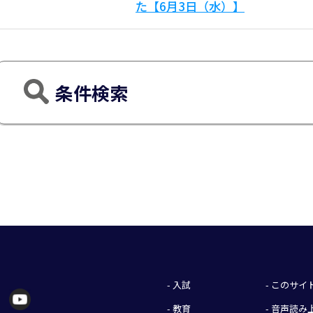
た【6月3日（水）】
条件検索
- 入試
- このサ
- 教育
- 音声読