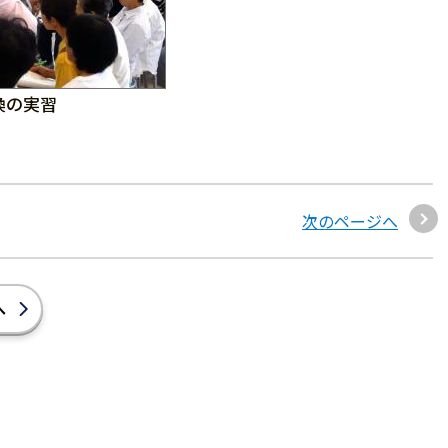
換の実習
次のページへ
へ