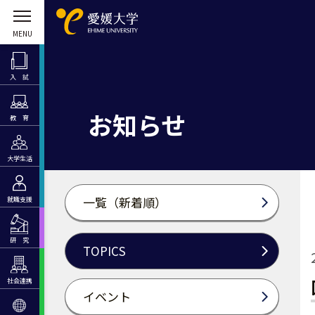
入 試
お知らせ
教 育
大学生活
一覧（新着順）
就職支援
研 究
TOPICS
社会連携
イベント