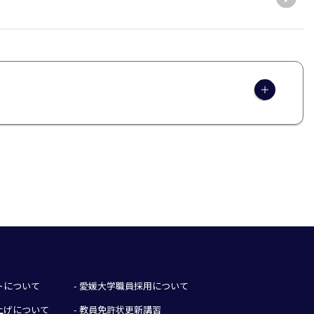
イトについて
- 愛媛大学職員採用について
み上げについて
- 教員免許状更新講習