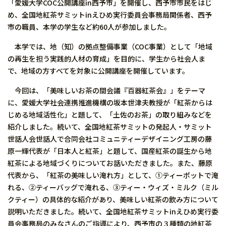
「愛媛大学COC公開講座in西予市」を開催し、西予市市民をはじ
め、全国地紅茶サミットinえひめ実行委員会事務局関係者、西予
市の職員、本学の学生など約60人が参加しました。
本学では、地（知）の拠点整備事業（COC事業）として「地域
の再生を担う実践的人材の育成」を目的に、学生から社会人ま
で、地域の方すべてを対象に公開講座を開催しています。
今回は、「美味しいお茶の間会議『百器紅茶会』」をテーマ
に、愛媛大学社会連携推進機構の坂本世津夫教授が「紅茶からは
じめる地域活性化」と題して、「土佐のお茶」の取り組みなどを
紹介しました。続いて、全国地紅茶サミットの発起人・サミット
世話人会世話人で合同会社コミュニティーデザイニング工房の藤
原一輝代表が「日本人と紅茶」と題して、国産紅茶の誕生から地
紅茶による地域づくりについてお話いただきました。また、藤原
代表から、「紅茶の美味しい淹れ方」として、①ティーポットで淹
れる、②ティーバッグで淹れる、③ティー・ウィズ・ミルク（ミル
クティー）の具体的な紹介があり、美味しい紅茶の飲み方について
説明いただきました。続いて、全国地紅茶サミットinえひめ実行委
員会事務局のみなさんのご指導により、西予市の３種類の地紅茶