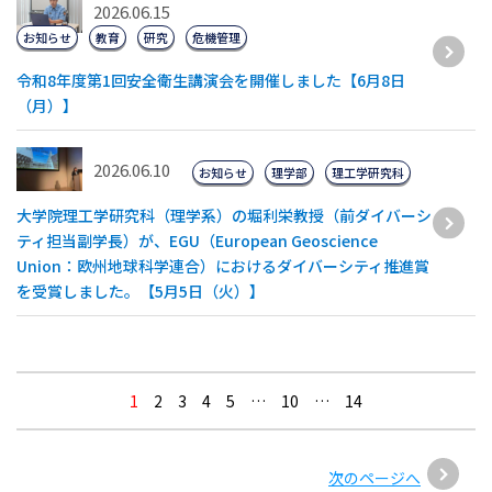
2026.06.15
お知らせ
教育
研究
危機管理
令和8年度第1回安全衛生講演会を開催しました【6月8日
（月）】
2026.06.10
お知らせ
理学部
理工学研究科
大学院理工学研究科（理学系）の堀利栄教授（前ダイバーシ
ティ担当副学長）が、EGU（European Geoscience
Union：欧州地球科学連合）におけるダイバーシティ推進賞
を受賞しました。【5月5日（火）】
1
2
3
4
5
…
10
…
14
次のページへ