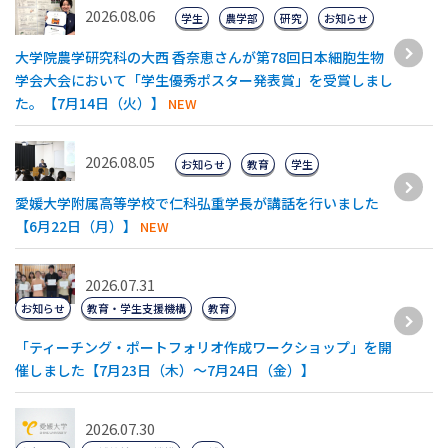
2026.08.06
学生
農学部
研究
お知らせ
大学院農学研究科の大西 香奈恵さんが第78回日本細胞生物
学会大会において「学生優秀ポスター発表賞」を受賞しまし
た。【7月14日（火）】
NEW
2026.08.05
お知らせ
教育
学生
愛媛大学附属高等学校で仁科弘重学長が講話を行いました
【6月22日（月）】
NEW
2026.07.31
お知らせ
教育・学生支援機構
教育
「ティーチング・ポートフォリオ作成ワークショップ」を開
催しました【7月23日（木）～7月24日（金）】
2026.07.30