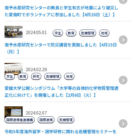
南予水産研究センターの教員と学生有志が地震により被災し
た愛南町でボランティアに参加しました【4月20日（土）】
2024.05.01
学生
教育
危機管理
地域
南予水産研究センターで防災講習を実施しました【4月15日
（月）】
2024.02.29
学生
教育
研究
危機管理
地域
愛媛大学公開シンポジウム「大学等の自律的化学物質管理適
正化に向けて」を開催しました【2月6日（火）】
2024.02.07
国際連携推進機構
国際連携
危機管理
令和5年度海外留学・語学研修に関わる危機管理セミナーを