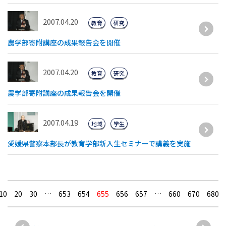
2007.04.20
教育
研究
農学部寄附講座の成果報告会を開催
2007.04.20
教育
研究
農学部寄附講座の成果報告会を開催
2007.04.19
地域
学生
愛媛県警察本部長が教育学部新入生セミナーで講義を実施
10
20
30
…
653
654
655
656
657
…
660
670
680