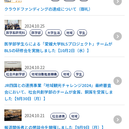
クラウドファンディングの達成について（御礼）
2024.10.25
医学系研究科
医学部
大学生活
地域
学生
医学部学生らによる「愛媛大学BLSプロジェクト」チームが
BLSの研修会を実施しました【10月2日（水）】
2024.10.22
社会共創学部
地域協働推進機構
地域
学生
JR四国との連携事業「地域観光チャレンジ2024」最終審査
会において、社会共創学部のチームが金賞、銅賞を受賞しま
した【9月30日（月）】
2024.10.21
社会連携
地域
報道関係者との懇談会を開催しました【9月9日（月）】