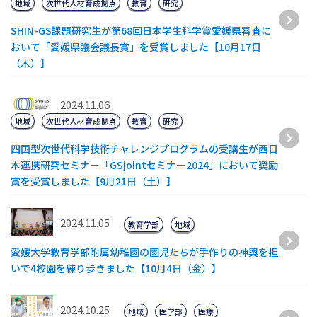
地域
次世代人材育成拠点
教育
研究
SHIN-GS課題研究生が第68回日本学生科学賞愛媛県審査に
おいて「愛媛県議会議長賞」を受賞しました【10月17日
（木）】
2024.11.06
地域
次世代人材育成拠点
教育
研究
四国型次世代科学技術チャレンジプログラムの受講生が西日
本連携研究セミナー「GSjointセミナー2024」において奨励
賞を受賞しました【9月21日（土）】
2024.11.05
教育学部
地域
愛媛大学教育学部附属幼稚園の園児たちが手作りの神輿を担
いで4校園を練り歩きました【10月4日（金）】
2024.10.25
地域
医学部
医療