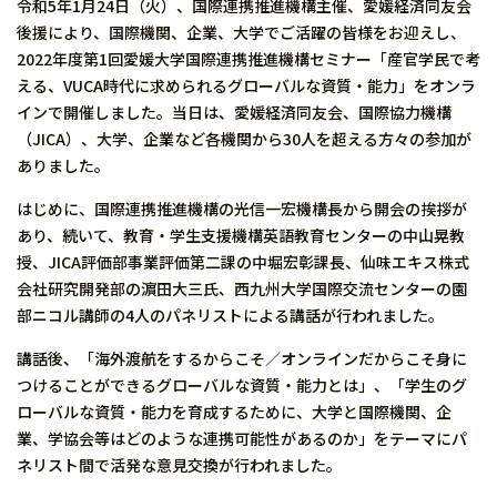
令和5年1月24日（火）、国際連携推進機構主催、愛媛経済同友会
後援により、国際機関、企業、大学でご活躍の皆様をお迎えし、
2022年度第1回愛媛大学国際連携推進機構セミナー「産官学民で考
える、VUCA時代に求められるグローバルな資質・能力」をオンラ
インで開催しました。当日は、愛媛経済同友会、国際協力機構
（JICA）、大学、企業など各機関から30人を超える方々の参加が
ありました。
はじめに、国際連携推進機構の光信一宏機構長から開会の挨拶が
あり、続いて、教育・学生支援機構英語教育センターの中山晃教
授、JICA評価部事業評価第二課の中堀宏彰課長、仙味エキス株式
会社研究開発部の濵田大三氏、西九州大学国際交流センターの園
部ニコル講師の4人のパネリストによる講話が行われました。
講話後、「海外渡航をするからこそ／オンラインだからこそ身に
つけることができるグローバルな資質・能力とは」、「学生のグ
ローバルな資質・能力を育成するために、大学と国際機関、企
業、学協会等はどのような連携可能性があるのか」をテーマにパ
ネリスト間で活発な意見交換が行われました。