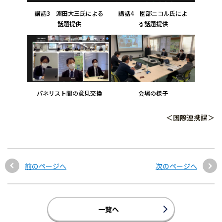
講話3 濵田大三氏による
講話4 園部ニコル氏によ
話題提供
る話題提供
パネリスト間の意見交換
会場の様子
＜国際連携課＞
前のページへ
次のページへ
一覧へ